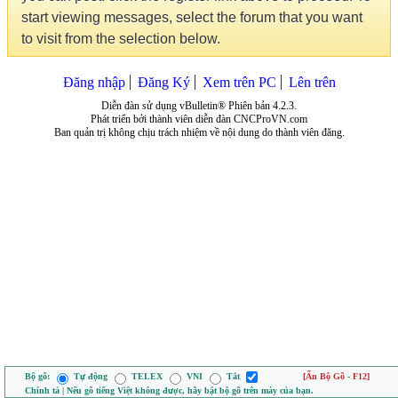
start viewing messages, select the forum that you want
to visit from the selection below.
Đăng nhập
Đăng Ký
Xem trên PC
Lên trên
Diễn đàn sử dụng vBulletin® Phiên bản 4.2.3.
Phát triển bởi thành viên diễn đàn CNCProVN.com
Ban quản trị không chịu trách nhiệm về nội dung do thành viên đăng.
Bộ gõ:
Tự động
TELEX
VNI
Tắt
[Ẩn Bộ Gõ - F12]
Chính tả | Nếu gõ tiếng Việt không được, hãy bật bộ gõ trên máy của bạn.