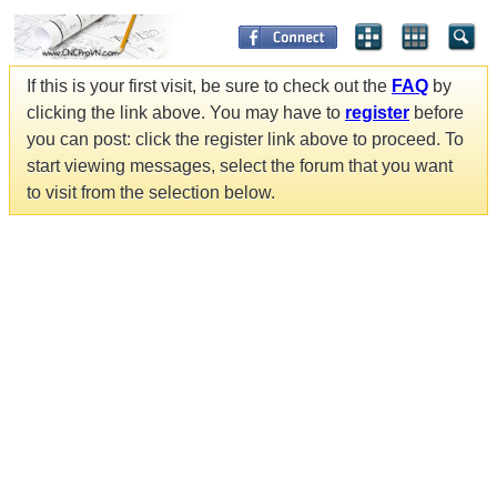
If this is your first visit, be sure to check out the
FAQ
by
clicking the link above. You may have to
register
before
you can post: click the register link above to proceed. To
start viewing messages, select the forum that you want
to visit from the selection below.