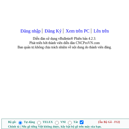
Đăng nhập
Đăng Ký
Xem trên PC
Lên trên
Diễn đàn sử dụng vBulletin® Phiên bản 4.2.3.
Phát triển bởi thành viên diễn đàn CNCProVN.com
Ban quản trị không chịu trách nhiệm về nội dung do thành viên đăng.
Bộ gõ:
Tự động
TELEX
VNI
Tắt
[Ẩn Bộ Gõ - F12]
Chính tả | Nếu gõ tiếng Việt không được, hãy bật bộ gõ trên máy của bạn.