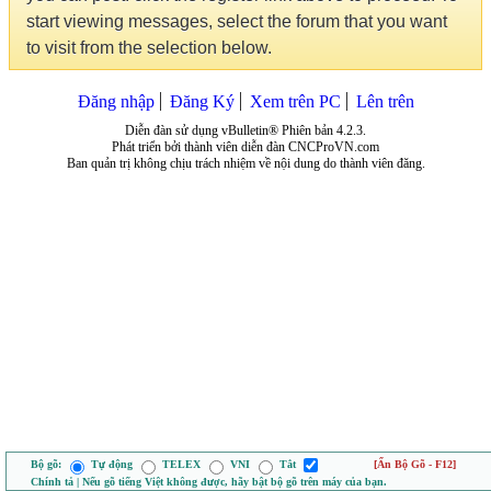
start viewing messages, select the forum that you want
to visit from the selection below.
Đăng nhập
Đăng Ký
Xem trên PC
Lên trên
Diễn đàn sử dụng vBulletin® Phiên bản 4.2.3.
Phát triển bởi thành viên diễn đàn CNCProVN.com
Ban quản trị không chịu trách nhiệm về nội dung do thành viên đăng.
Bộ gõ:
Tự động
TELEX
VNI
Tắt
[Ẩn Bộ Gõ - F12]
Chính tả | Nếu gõ tiếng Việt không được, hãy bật bộ gõ trên máy của bạn.