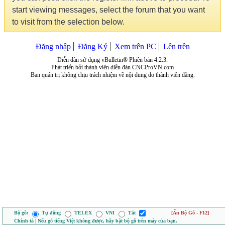
start viewing messages, select the forum that you want
to visit from the selection below.
Đăng nhập
Đăng Ký
Xem trên PC
Lên trên
Diễn đàn sử dụng vBulletin® Phiên bản 4.2.3.
Phát triển bởi thành viên diễn đàn CNCProVN.com
Ban quản trị không chịu trách nhiệm về nội dung do thành viên đăng.
Bộ gõ:
Tự động
TELEX
VNI
Tắt
[Ẩn Bộ Gõ - F12]
Chính tả | Nếu gõ tiếng Việt không được, hãy bật bộ gõ trên máy của bạn.