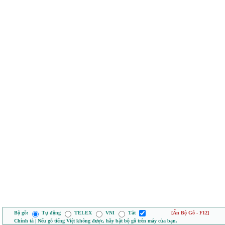
Bộ gõ:
Tự động
TELEX
VNI
Tắt
[Ẩn Bộ Gõ - F12]
Chính tả | Nếu gõ tiếng Việt không được, hãy bật bộ gõ trên máy của bạn.