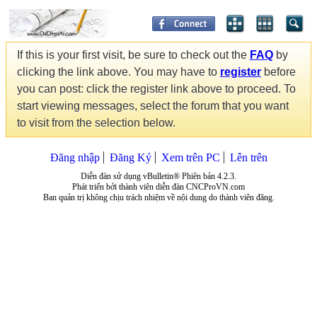
If this is your first visit, be sure to check out the
FAQ
by
clicking the link above. You may have to
register
before
you can post: click the register link above to proceed. To
start viewing messages, select the forum that you want
to visit from the selection below.
Đăng nhập
Đăng Ký
Xem trên PC
Lên trên
Diễn đàn sử dụng vBulletin® Phiên bản 4.2.3.
Phát triển bởi thành viên diễn đàn CNCProVN.com
Ban quản trị không chịu trách nhiệm về nội dung do thành viên đăng.