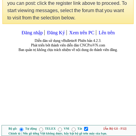
you can post: click the register link above to proceed. To
start viewing messages, select the forum that you want
to visit from the selection below.
Đăng nhập
Đăng Ký
Xem trên PC
Lên trên
Diễn đàn sử dụng vBulletin® Phiên bản 4.2.3.
Phát triển bởi thành viên diễn đàn CNCProVN.com
Ban quản trị không chịu trách nhiệm về nội dung do thành viên đăng.
Bộ gõ:
Tự động
TELEX
VNI
Tắt
[Ẩn Bộ Gõ - F12]
Chính tả | Nếu gõ tiếng Việt không được, hãy bật bộ gõ trên máy của bạn.