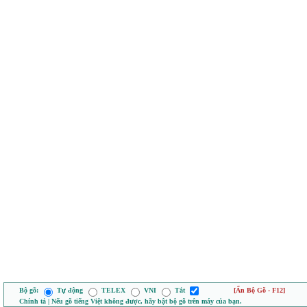
Bộ gõ:
Tự động
TELEX
VNI
Tắt
[Ẩn Bộ Gõ - F12]
Chính tả | Nếu gõ tiếng Việt không được, hãy bật bộ gõ trên máy của bạn.