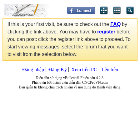
If this is your first visit, be sure to check out the
FAQ
by
clicking the link above. You may have to
register
before
you can post: click the register link above to proceed. To
start viewing messages, select the forum that you want
to visit from the selection below.
Đăng nhập
Đăng Ký
Xem trên PC
Lên trên
Diễn đàn sử dụng vBulletin® Phiên bản 4.2.3.
Phát triển bởi thành viên diễn đàn CNCProVN.com
Ban quản trị không chịu trách nhiệm về nội dung do thành viên đăng.