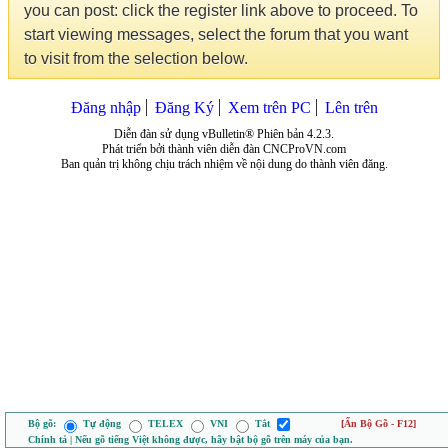
you can post: click the register link above to proceed. To
start viewing messages, select the forum that you want
to visit from the selection below.
Đăng nhập
Đăng Ký
Xem trên PC
Lên trên
Diễn đàn sử dụng vBulletin® Phiên bản 4.2.3.
Phát triển bởi thành viên diễn đàn CNCProVN.com
Ban quản trị không chịu trách nhiệm về nội dung do thành viên đăng.
Bộ gõ:
Tự động
TELEX
VNI
Tắt
[Ẩn Bộ Gõ - F12]
Chính tả | Nếu gõ tiếng Việt không được, hãy bật bộ gõ trên máy của bạn.