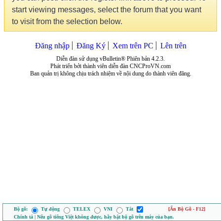
start viewing messages, select the forum that you want
to visit from the selection below.
Đăng nhập
Đăng Ký
Xem trên PC
Lên trên
Diễn đàn sử dụng vBulletin® Phiên bản 4.2.3.
Phát triển bởi thành viên diễn đàn CNCProVN.com
Ban quản trị không chịu trách nhiệm về nội dung do thành viên đăng.
Bộ gõ:
Tự động
TELEX
VNI
Tắt
[Ẩn Bộ Gõ - F12]
Chính tả | Nếu gõ tiếng Việt không được, hãy bật bộ gõ trên máy của bạn.