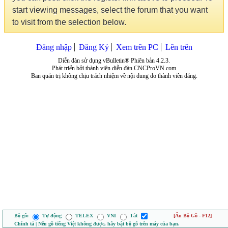
start viewing messages, select the forum that you want
to visit from the selection below.
Đăng nhập
Đăng Ký
Xem trên PC
Lên trên
Diễn đàn sử dụng vBulletin® Phiên bản 4.2.3.
Phát triển bởi thành viên diễn đàn CNCProVN.com
Ban quản trị không chịu trách nhiệm về nội dung do thành viên đăng.
Bộ gõ:
Tự động
TELEX
VNI
Tắt
[Ẩn Bộ Gõ - F12]
Chính tả | Nếu gõ tiếng Việt không được, hãy bật bộ gõ trên máy của bạn.