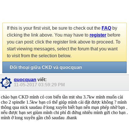
If this is your first visit, be sure to check out the
FAQ
by
clicking the link above. You may have to
register
before
you can post: click the register link above to proceed. To
start viewing messages, select the forum that you want
to visit from the selection below.
Đối thoại giữa CKD và quocquan
quocquan
viết:
11-05-2017
03:59:29 PM
chào bạn CKD mình có con biến tần mit shu 3.7kw mình muốn cài
cho 2 spindle 1.5kw bạn có thể giúp mình cài đặt được không ? mình
thông qua nick saudau ở long xuyên biết bạn nên mạn phép nhờ bạn .
nếu được bạn set giùm mình chi phí đi đứng nhiêu mình gửi cho bạn .
mình ở long xuyên gần chỗ saudau .thank