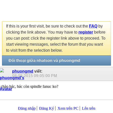
If this is your first visit, be sure to check out the
FAQ
by
clicking the link above. You may have to
register
before
you can post: click the register link above to proceed. To
start viewing messages, select the forum that you want
to visit from the selection below.
Đối thoại giữa nhatson và phuongmd
phuongmd
viết:
08-08-2015
09:05:00 PM
chào bác, bác còn spindle fanuc ko?
Đăng nhập
Đăng Ký
Xem trên PC
Lên trên