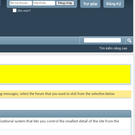
Trợ giúp
Đăng Ký
Ghi nhớ?
Tìm kiếm nâng cao
ing messages, select the forum that you want to visit from the selection below.
ational system that lets you control the smallest detail of the site from the