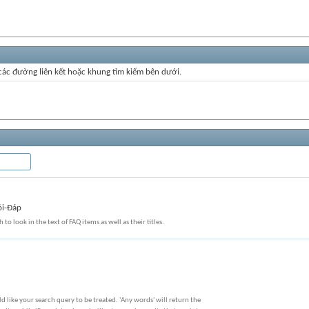
 các đường liên kết hoặc khung tìm kiếm bên dưới.
ỏi-Đáp
 to look in the text of FAQ items as well as their titles.
 like your search query to be treated. 'Any words' will return the