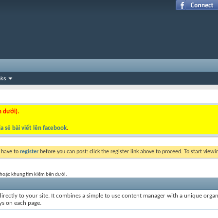
nks
n dưới).
a sẻ bài viết lên facebook
.
y have to
register
before you can post: click the register link above to proceed. To start view
t hoặc khung tìm kiếm bên dưới.
irectly to your site. It combines a simple to use content manager with a unique organiz
ays on each page.