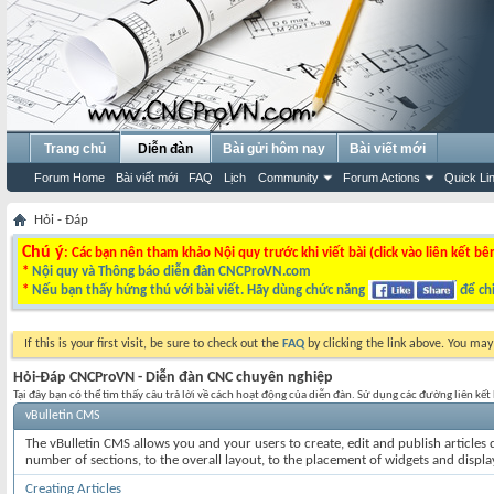
Trang chủ
Diễn đàn
Bài gửi hôm nay
Bài viết mới
Forum Home
Bài viết mới
FAQ
Lịch
Community
Forum Actions
Quick Li
Hỏi - Đáp
Chú ý
: Các bạn nên tham khảo Nội quy trước khi viết bài (click vào liên kết bê
*
Nội quy và Thông báo diễn đàn CNCProVN.com
*
Nếu bạn thấy hứng thú với bài viết. Hãy dùng chức năng
để chi
If this is your first visit, be sure to check out the
FAQ
by clicking the link above. You ma
Hỏi-Đáp CNCProVN - Diễn đàn CNC chuyên nghiệp
Tại đây bạn có thể tìm thấy câu trả lời về cách hoạt động của diễn đàn. Sử dụng các đường liên kế
vBulletin CMS
The vBulletin CMS allows you and your users to create, edit and publish articles d
number of sections, to the overall layout, to the placement of widgets and displ
Creating Articles