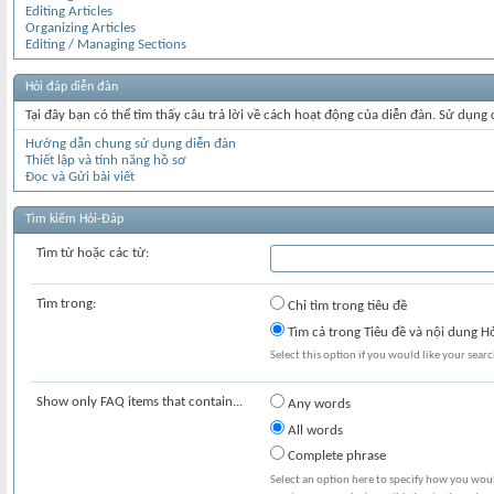
Editing Articles
Organizing Articles
Editing / Managing Sections
Hỏi đáp diễn đàn
Tại đây bạn có thể tìm thấy câu trả lời về cách hoạt động của diễn đàn. Sử dụng
Hướng dẫn chung sử dụng diễn đàn
Thiết lập và tính năng hồ sơ
Đọc và Gửi bài viết
Tìm kiếm Hỏi-Đáp
Tìm từ hoặc các từ:
Tìm trong:
Chỉ tìm trong tiêu đề
Tìm cả trong Tiêu đề và nội dung H
Select this option if you would like your search
Show only FAQ items that contain...
Any words
All words
Complete phrase
Select an option here to specify how you would