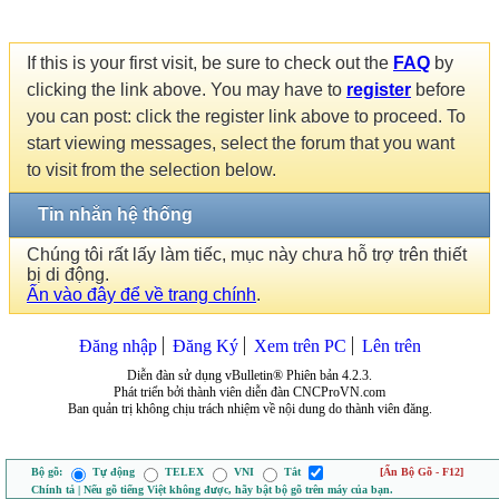
If this is your first visit, be sure to check out the
FAQ
by
clicking the link above. You may have to
register
before
you can post: click the register link above to proceed. To
start viewing messages, select the forum that you want
to visit from the selection below.
Tin nhắn hệ thống
Chúng tôi rất lấy làm tiếc, mục này chưa hỗ trợ trên thiết
bị di động.
Ấn vào đây để về trang chính
.
Đăng nhập
Đăng Ký
Xem trên PC
Lên trên
Diễn đàn sử dụng vBulletin® Phiên bản 4.2.3.
Phát triển bởi thành viên diễn đàn CNCProVN.com
Ban quản trị không chịu trách nhiệm về nội dung do thành viên đăng.
Bộ gõ:
Tự động
TELEX
VNI
Tắt
[Ẩn Bộ Gõ - F12]
Chính tả | Nếu gõ tiếng Việt không được, hãy bật bộ gõ trên máy của bạn.