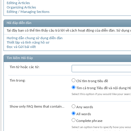
Editing Articles
Organizing Articles
Editing / Managing Sections
Hỏi đáp diễn đàn
Tại đây bạn có thể tìm thấy câu trả lời về cách hoạt động của diễn đàn. Sử dụng
Hướng dẫn chung sử dụng diễn đàn
Thiết lập và tính năng hồ sơ
Đọc và Gửi bài viết
Tìm kiếm Hỏi-Đáp
Tìm từ hoặc các từ:
Tìm trong:
Chỉ tìm trong tiêu đề
Tìm cả trong Tiêu đề và nội dung H
Select this option if you would like your search
Show only FAQ items that contain...
Any words
All words
Complete phrase
Select an option here to specify how you would