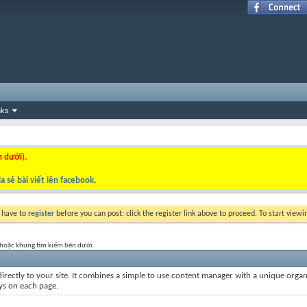
nks
n dưới).
a sẻ bài viết lên facebook
.
y have to
register
before you can post: click the register link above to proceed. To start view
t hoặc khung tìm kiếm bên dưới.
irectly to your site. It combines a simple to use content manager with a unique organiz
ays on each page.