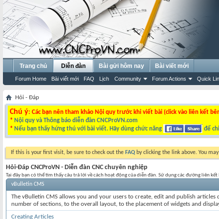
Trang chủ
Diễn đàn
Bài gửi hôm nay
Bài viết mới
Forum Home
Bài viết mới
FAQ
Lịch
Community
Forum Actions
Quick Li
Hỏi - Đáp
Chú ý
: Các bạn nên tham khảo Nội quy trước khi viết bài (click vào liên kết bê
*
Nội quy và Thông báo diễn đàn CNCProVN.com
*
Nếu bạn thấy hứng thú với bài viết. Hãy dùng chức năng
để chi
If this is your first visit, be sure to check out the
FAQ
by clicking the link above. You ma
Hỏi-Đáp CNCProVN - Diễn đàn CNC chuyên nghiệp
Tại đây bạn có thể tìm thấy câu trả lời về cách hoạt động của diễn đàn. Sử dụng các đường liên kế
vBulletin CMS
The vBulletin CMS allows you and your users to create, edit and publish articles d
number of sections, to the overall layout, to the placement of widgets and displ
Creating Articles