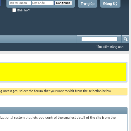
Trợ giúp
Đăng Ký
Ghi nhớ?
Tìm kiếm nâng cao
ing messages, select the forum that you want to visit from the selection below.
ational system that lets you control the smallest detail of the site from the