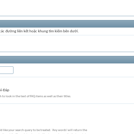
 các đường liên kết hoặc khung tìm kiếm bên dưới.
ỏi-Đáp
 to look in the text of FAQ items as well as their titles.
 like your search query to be treated. 'Any words' will return the