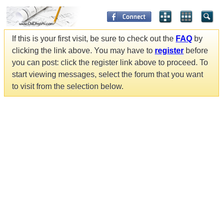
If this is your first visit, be sure to check out the
FAQ
by
clicking the link above. You may have to
register
before
you can post: click the register link above to proceed. To
start viewing messages, select the forum that you want
to visit from the selection below.