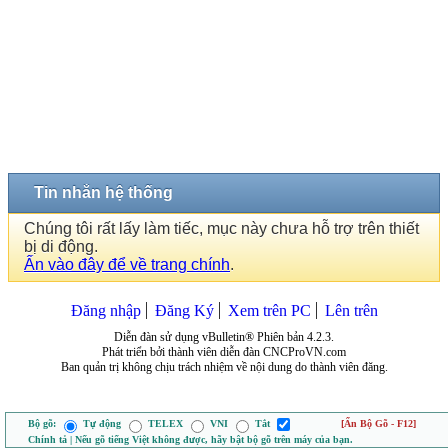
Tin nhắn hệ thống
Chúng tôi rất lấy làm tiếc, mục này chưa hỗ trợ trên thiết
bị di động.
Ấn vào đây để về trang chính
.
Đăng nhập
Đăng Ký
Xem trên PC
Lên trên
Diễn đàn sử dụng vBulletin® Phiên bản 4.2.3.
Phát triển bởi thành viên diễn đàn CNCProVN.com
Ban quản trị không chịu trách nhiệm về nội dung do thành viên đăng.
Bộ gõ:
Tự động
TELEX
VNI
Tắt
[Ẩn Bộ Gõ - F12]
Chính tả | Nếu gõ tiếng Việt không được, hãy bật bộ gõ trên máy của bạn.