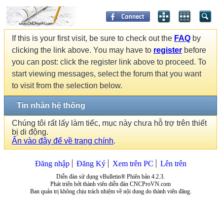
If this is your first visit, be sure to check out the
FAQ
by
clicking the link above. You may have to
register
before
you can post: click the register link above to proceed. To
start viewing messages, select the forum that you want
to visit from the selection below.
Tin nhắn hệ thống
Chúng tôi rất lấy làm tiếc, mục này chưa hỗ trợ trên thiết
bị di động.
Ấn vào đây để về trang chính
.
Đăng nhập
Đăng Ký
Xem trên PC
Lên trên
Diễn đàn sử dụng vBulletin® Phiên bản 4.2.3.
Phát triển bởi thành viên diễn đàn CNCProVN.com
Ban quản trị không chịu trách nhiệm về nội dung do thành viên đăng.