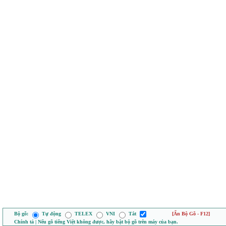
Bộ gõ:
Tự động
TELEX
VNI
Tắt
[Ẩn Bộ Gõ - F12]
Chính tả | Nếu gõ tiếng Việt không được, hãy bật bộ gõ trên máy của bạn.