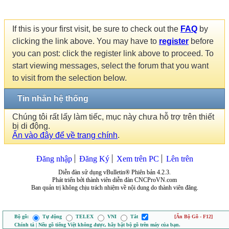
If this is your first visit, be sure to check out the
FAQ
by
clicking the link above. You may have to
register
before
you can post: click the register link above to proceed. To
start viewing messages, select the forum that you want
to visit from the selection below.
Tin nhắn hệ thống
Chúng tôi rất lấy làm tiếc, mục này chưa hỗ trợ trên thiết
bị di động.
Ấn vào đây để về trang chính
.
Đăng nhập
Đăng Ký
Xem trên PC
Lên trên
Diễn đàn sử dụng vBulletin® Phiên bản 4.2.3.
Phát triển bởi thành viên diễn đàn CNCProVN.com
Ban quản trị không chịu trách nhiệm về nội dung do thành viên đăng.
Bộ gõ:
Tự động
TELEX
VNI
Tắt
[Ẩn Bộ Gõ - F12]
Chính tả | Nếu gõ tiếng Việt không được, hãy bật bộ gõ trên máy của bạn.