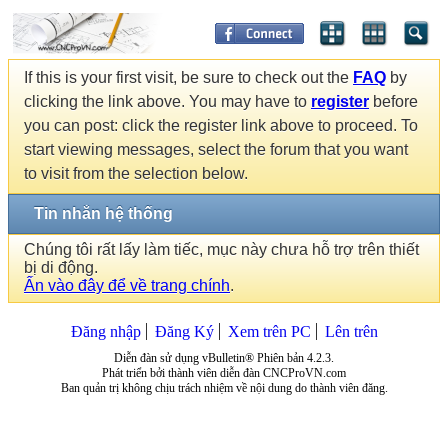
If this is your first visit, be sure to check out the
FAQ
by
clicking the link above. You may have to
register
before
you can post: click the register link above to proceed. To
start viewing messages, select the forum that you want
to visit from the selection below.
Tin nhắn hệ thống
Chúng tôi rất lấy làm tiếc, mục này chưa hỗ trợ trên thiết
bị di động.
Ấn vào đây để về trang chính
.
Đăng nhập
Đăng Ký
Xem trên PC
Lên trên
Diễn đàn sử dụng vBulletin® Phiên bản 4.2.3.
Phát triển bởi thành viên diễn đàn CNCProVN.com
Ban quản trị không chịu trách nhiệm về nội dung do thành viên đăng.