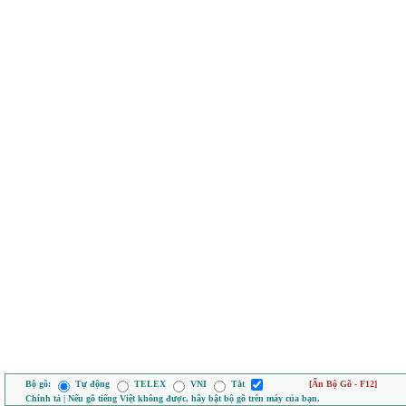
Bộ gõ:
Tự động
TELEX
VNI
Tắt
[Ẩn Bộ Gõ - F12]
Chính tả | Nếu gõ tiếng Việt không được, hãy bật bộ gõ trên máy của bạn.