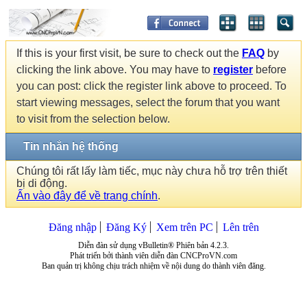
If this is your first visit, be sure to check out the
FAQ
by
clicking the link above. You may have to
register
before
you can post: click the register link above to proceed. To
start viewing messages, select the forum that you want
to visit from the selection below.
Tin nhắn hệ thống
Chúng tôi rất lấy làm tiếc, mục này chưa hỗ trợ trên thiết
bị di động.
Ấn vào đây để về trang chính
.
Đăng nhập
Đăng Ký
Xem trên PC
Lên trên
Diễn đàn sử dụng vBulletin® Phiên bản 4.2.3.
Phát triển bởi thành viên diễn đàn CNCProVN.com
Ban quản trị không chịu trách nhiệm về nội dung do thành viên đăng.