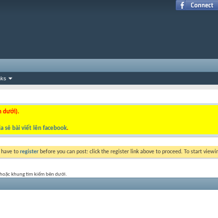
nks
n dưới).
a sẻ bài viết lên facebook
.
y have to
register
before you can post: click the register link above to proceed. To start view
t hoặc khung tìm kiếm bên dưới.