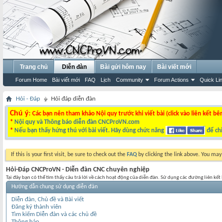
Trang chủ
Diễn đàn
Bài gửi hôm nay
Bài viết mới
Forum Home
Bài viết mới
FAQ
Lịch
Community
Forum Actions
Quick Li
Hỏi - Đáp
Hỏi đáp diễn đàn
Chú ý
: Các bạn nên tham khảo Nội quy trước khi viết bài (click vào liên kết bê
*
Nội quy và Thông báo diễn đàn CNCProVN.com
*
Nếu bạn thấy hứng thú với bài viết. Hãy dùng chức năng
để chi
If this is your first visit, be sure to check out the
FAQ
by clicking the link above. You ma
Hỏi-Đáp CNCProVN - Diễn đàn CNC chuyên nghiệp
Tại đây bạn có thể tìm thấy câu trả lời về cách hoạt động của diễn đàn. Sử dụng các đường liên kế
Hướng dẫn chung sử dụng diễn đàn
Diễn đàn, Chủ đề và Bài viết
Đăng ký thành viên
Tìm kiếm Diễn đàn và các chủ đề
Thông báo