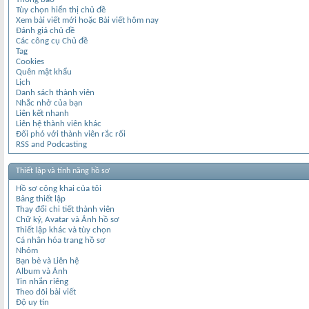
Tùy chọn hiển thị chủ đề
Xem bài viết mới hoặc Bài viết hôm nay
Đánh giá chủ đề
Các công cụ Chủ đề
Tag
Cookies
Quên mật khẩu
Lịch
Danh sách thành viên
Nhắc nhở của bạn
Liên kết nhanh
Liên hệ thành viên khác
Đối phó với thành viên rắc rối
RSS and Podcasting
Thiết lập và tính năng hồ sơ
Hồ sơ công khai của tôi
Bảng thiết lập
Thay đổi chi tiết thành viên
Chữ ký, Avatar và Ảnh hồ sơ
Thiết lập khác và tùy chọn
Cá nhân hóa trang hồ sơ
Nhóm
Bạn bè và Liên hệ
Album và Ảnh
Tin nhắn riêng
Theo dõi bài viết
Độ uy tín