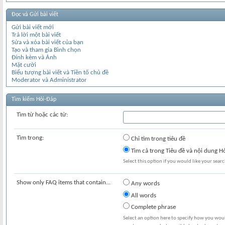
Đọc và Gửi bài viết
Gửi bài viết mới
Trả lời một bài viết
Sửa và xóa bài viết của bạn
Tạo và tham gia Bình chọn
Đính kèm và Ảnh
Mặt cười
Biểu tượng bài viết và Tiền tố chủ đề
Moderator và Administrator
Tìm kiếm Hỏi-Đáp
Tìm từ hoặc các từ:
Tìm trong:
Chỉ tìm trong tiêu đề
Tìm cả trong Tiêu đề và nội dung H
Select this option if you would like your search
Show only FAQ items that contain...
Any words
All words
Complete phrase
Select an option here to specify how you would