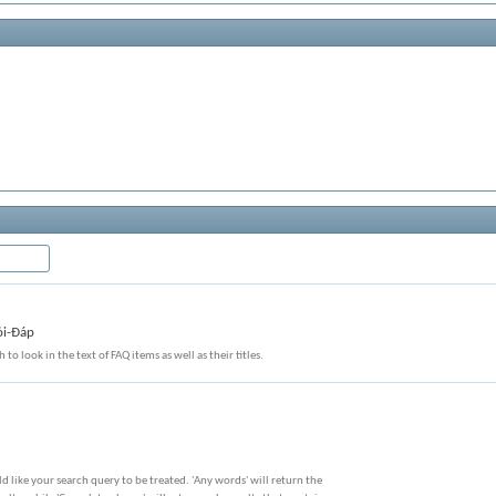
ỏi-Đáp
 to look in the text of FAQ items as well as their titles.
 like your search query to be treated. 'Any words' will return the