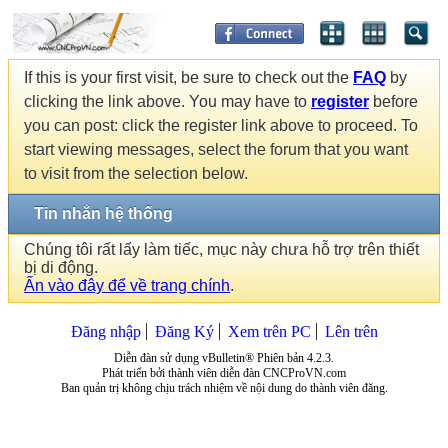
If this is your first visit, be sure to check out the
FAQ
by
clicking the link above. You may have to
register
before
you can post: click the register link above to proceed. To
start viewing messages, select the forum that you want
to visit from the selection below.
Tin nhắn hệ thống
Chúng tôi rất lấy làm tiếc, mục này chưa hỗ trợ trên thiết
bị di động.
Ấn vào đây để về trang chính
.
Đăng nhập
Đăng Ký
Xem trên PC
Lên trên
Diễn đàn sử dụng vBulletin® Phiên bản 4.2.3.
Phát triển bởi thành viên diễn đàn CNCProVN.com
Ban quản trị không chịu trách nhiệm về nội dung do thành viên đăng.