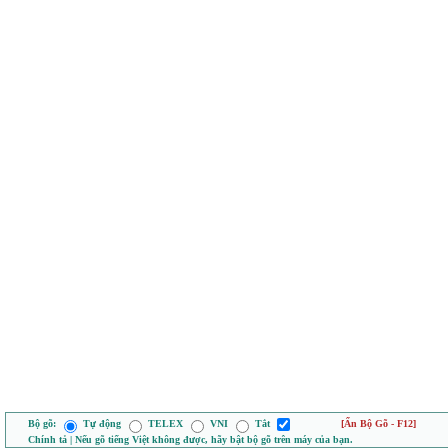
Bộ gõ:
Tự động
TELEX
VNI
Tắt
[Ẩn Bộ Gõ - F12]
Chính tả | Nếu gõ tiếng Việt không được, hãy bật bộ gõ trên máy của bạn.