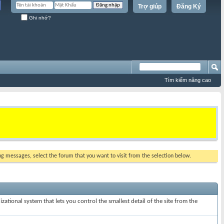
Trợ giúp
Đăng Ký
Ghi nhớ?
Tìm kiếm nâng cao
ing messages, select the forum that you want to visit from the selection below.
ational system that lets you control the smallest detail of the site from the