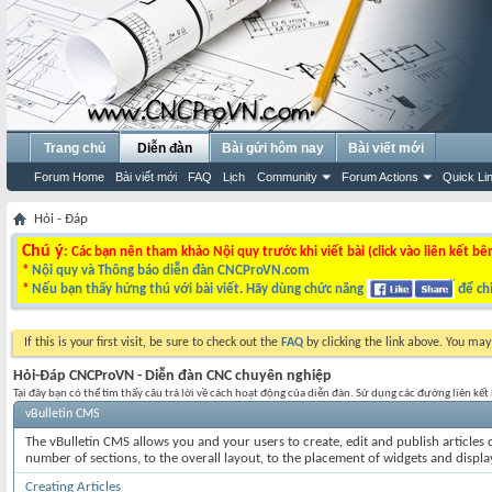
Trang chủ
Diễn đàn
Bài gửi hôm nay
Bài viết mới
Forum Home
Bài viết mới
FAQ
Lịch
Community
Forum Actions
Quick Li
Hỏi - Đáp
Chú ý
: Các bạn nên tham khảo Nội quy trước khi viết bài (click vào liên kết bê
*
Nội quy và Thông báo diễn đàn CNCProVN.com
*
Nếu bạn thấy hứng thú với bài viết. Hãy dùng chức năng
để chi
If this is your first visit, be sure to check out the
FAQ
by clicking the link above. You ma
Hỏi-Đáp CNCProVN - Diễn đàn CNC chuyên nghiệp
Tại đây bạn có thể tìm thấy câu trả lời về cách hoạt động của diễn đàn. Sử dụng các đường liên kế
vBulletin CMS
The vBulletin CMS allows you and your users to create, edit and publish articles d
number of sections, to the overall layout, to the placement of widgets and displ
Creating Articles