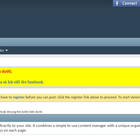
nks
n dưới).
a sẻ bài viết lên facebook
.
y have to
register
before you can post: click the register link above to proceed. To start view
t hoặc khung tìm kiếm bên dưới.
irectly to your site. It combines a simple to use content manager with a unique organiz
ays on each page.