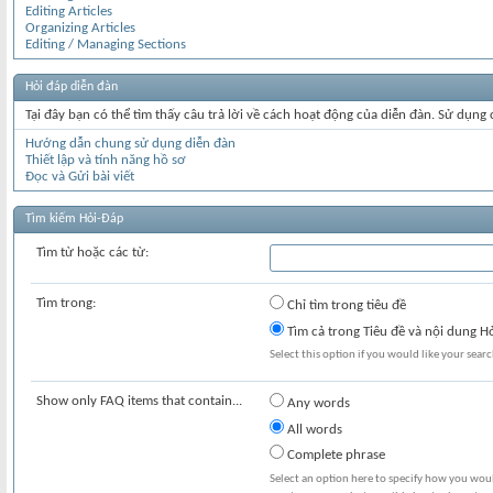
Editing Articles
Organizing Articles
Editing / Managing Sections
Hỏi đáp diễn đàn
Tại đây bạn có thể tìm thấy câu trả lời về cách hoạt động của diễn đàn. Sử dụng
Hướng dẫn chung sử dụng diễn đàn
Thiết lập và tính năng hồ sơ
Đọc và Gửi bài viết
Tìm kiếm Hỏi-Đáp
Tìm từ hoặc các từ:
Tìm trong:
Chỉ tìm trong tiêu đề
Tìm cả trong Tiêu đề và nội dung H
Select this option if you would like your search
Show only FAQ items that contain...
Any words
All words
Complete phrase
Select an option here to specify how you would