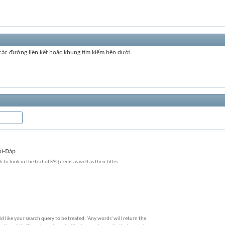
 các đường liên kết hoặc khung tìm kiếm bên dưới.
ỏi-Đáp
 to look in the text of FAQ items as well as their titles.
 like your search query to be treated. 'Any words' will return the