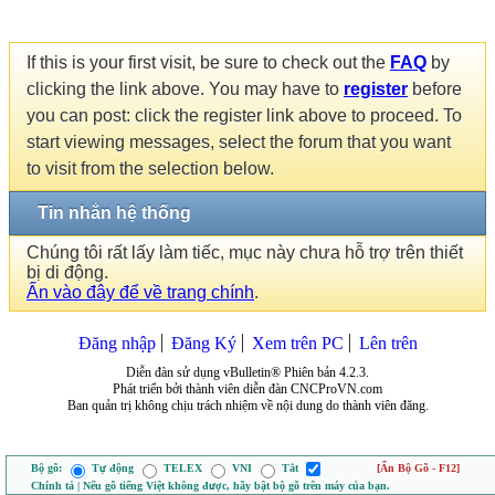
If this is your first visit, be sure to check out the
FAQ
by
clicking the link above. You may have to
register
before
you can post: click the register link above to proceed. To
start viewing messages, select the forum that you want
to visit from the selection below.
Tin nhắn hệ thống
Chúng tôi rất lấy làm tiếc, mục này chưa hỗ trợ trên thiết
bị di động.
Ấn vào đây để về trang chính
.
Đăng nhập
Đăng Ký
Xem trên PC
Lên trên
Diễn đàn sử dụng vBulletin® Phiên bản 4.2.3.
Phát triển bởi thành viên diễn đàn CNCProVN.com
Ban quản trị không chịu trách nhiệm về nội dung do thành viên đăng.
Bộ gõ:
Tự động
TELEX
VNI
Tắt
[Ẩn Bộ Gõ - F12]
Chính tả | Nếu gõ tiếng Việt không được, hãy bật bộ gõ trên máy của bạn.