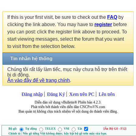
If this is your first visit, be sure to check out the
FAQ
by
clicking the link above. You may have to
register
before
you can post: click the register link above to proceed. To
start viewing messages, select the forum that you want
to visit from the selection below.
Tin nhắn hệ thống
Chúng tôi rất lấy làm tiếc, mục này chưa hỗ trợ trên thiết
bị di động.
Ấn vào đây để về trang chính
.
Đăng nhập
Đăng Ký
Xem trên PC
Lên trên
Diễn đàn sử dụng vBulletin® Phiên bản 4.2.3.
Phát triển bởi thành viên diễn đàn CNCProVN.com
Ban quản trị không chịu trách nhiệm về nội dung do thành viên đăng.
Bộ gõ:
Tự động
TELEX
VNI
Tắt
[Ẩn Bộ Gõ - F12]
Chính tả | Nếu gõ tiếng Việt không được, hãy bật bộ gõ trên máy của bạn.