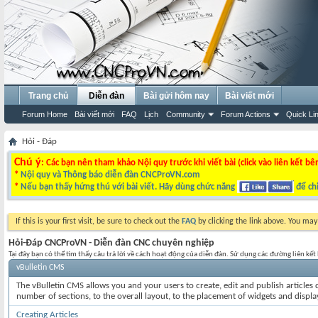
Trang chủ
Diễn đàn
Bài gửi hôm nay
Bài viết mới
Forum Home
Bài viết mới
FAQ
Lịch
Community
Forum Actions
Quick Li
Hỏi - Đáp
Chú ý
: Các bạn nên tham khảo Nội quy trước khi viết bài (click vào liên kết bê
*
Nội quy và Thông báo diễn đàn CNCProVN.com
*
Nếu bạn thấy hứng thú với bài viết. Hãy dùng chức năng
để chi
If this is your first visit, be sure to check out the
FAQ
by clicking the link above. You ma
Hỏi-Đáp CNCProVN - Diễn đàn CNC chuyên nghiệp
Tại đây bạn có thể tìm thấy câu trả lời về cách hoạt động của diễn đàn. Sử dụng các đường liên kế
vBulletin CMS
The vBulletin CMS allows you and your users to create, edit and publish articles d
number of sections, to the overall layout, to the placement of widgets and displ
Creating Articles