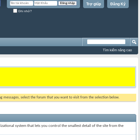
Trợ giúp
Đăng Ký
Ghi nhớ?
Tìm kiếm nâng cao
ing messages, select the forum that you want to visit from the selection below.
ational system that lets you control the smallest detail of the site from the