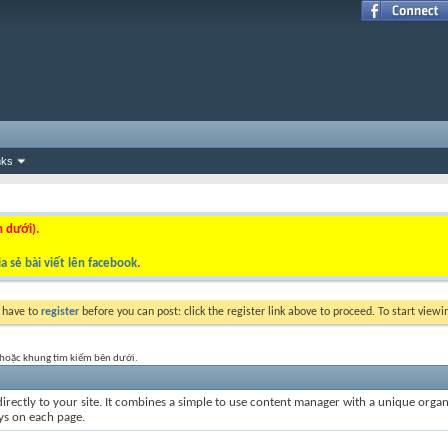
nks
n dưới).
a sẻ bài viết lên facebook
.
y have to
register
before you can post: click the register link above to proceed. To start view
t hoặc khung tìm kiếm bên dưới.
irectly to your site. It combines a simple to use content manager with a unique organiz
ays on each page.