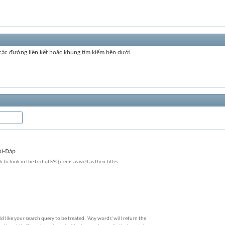
 các đường liên kết hoặc khung tìm kiếm bên dưới.
ỏi-Đáp
 to look in the text of FAQ items as well as their titles.
 like your search query to be treated. 'Any words' will return the