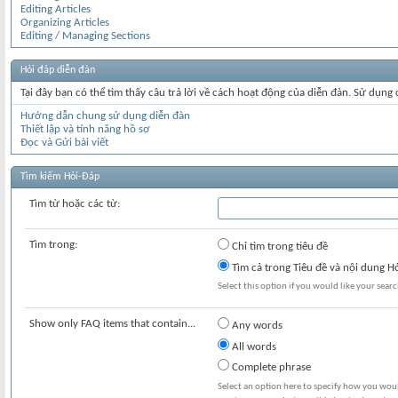
Editing Articles
Organizing Articles
Editing / Managing Sections
Hỏi đáp diễn đàn
Tại đây bạn có thể tìm thấy câu trả lời về cách hoạt động của diễn đàn. Sử dụng
Hướng dẫn chung sử dụng diễn đàn
Thiết lập và tính năng hồ sơ
Đọc và Gửi bài viết
Tìm kiếm Hỏi-Đáp
Tìm từ hoặc các từ:
Tìm trong:
Chỉ tìm trong tiêu đề
Tìm cả trong Tiêu đề và nội dung H
Select this option if you would like your search
Show only FAQ items that contain...
Any words
All words
Complete phrase
Select an option here to specify how you would