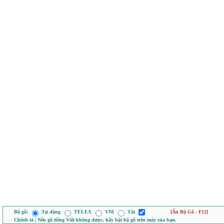
Bộ gõ:
Tự động
TELEX
VNI
Tắt
[Ẩn Bộ Gõ - F12]
Chính tả | Nếu gõ tiếng Việt không được, hãy bật bộ gõ trên máy của bạn.