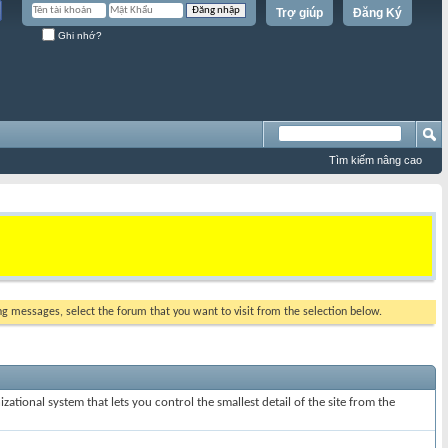
Trợ giúp
Đăng Ký
Ghi nhớ?
Tìm kiếm nâng cao
ing messages, select the forum that you want to visit from the selection below.
ational system that lets you control the smallest detail of the site from the