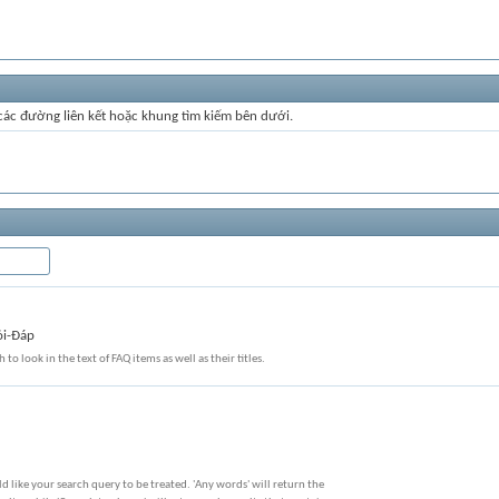
 các đường liên kết hoặc khung tìm kiếm bên dưới.
ỏi-Đáp
 to look in the text of FAQ items as well as their titles.
 like your search query to be treated. 'Any words' will return the