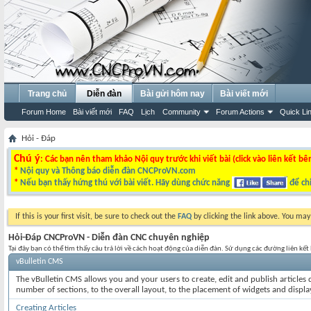
Trang chủ
Diễn đàn
Bài gửi hôm nay
Bài viết mới
Forum Home
Bài viết mới
FAQ
Lịch
Community
Forum Actions
Quick Li
Hỏi - Đáp
Chú ý
: Các bạn nên tham khảo Nội quy trước khi viết bài (click vào liên kết bê
*
Nội quy và Thông báo diễn đàn CNCProVN.com
*
Nếu bạn thấy hứng thú với bài viết. Hãy dùng chức năng
để chi
If this is your first visit, be sure to check out the
FAQ
by clicking the link above. You ma
Hỏi-Đáp CNCProVN - Diễn đàn CNC chuyên nghiệp
Tại đây bạn có thể tìm thấy câu trả lời về cách hoạt động của diễn đàn. Sử dụng các đường liên kế
vBulletin CMS
The vBulletin CMS allows you and your users to create, edit and publish articles d
number of sections, to the overall layout, to the placement of widgets and displ
Creating Articles