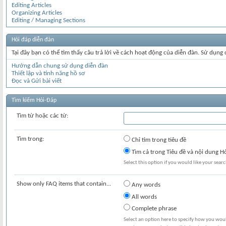
Editing Articles
Organizing Articles
Editing / Managing Sections
Hỏi đáp diễn đàn
Tại đây bạn có thể tìm thấy câu trả lời về cách hoạt động của diễn đàn. Sử dụng
Hướng dẫn chung sử dụng diễn đàn
Thiết lập và tính năng hồ sơ
Đọc và Gửi bài viết
Tìm kiếm Hỏi-Đáp
Tìm từ hoặc các từ:
Tìm trong:
Chỉ tìm trong tiêu đề
Tìm cả trong Tiêu đề và nội dung H
Select this option if you would like your search
Show only FAQ items that contain...
Any words
All words
Complete phrase
Select an option here to specify how you would