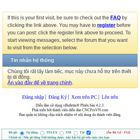
If this is your first visit, be sure to check out the
FAQ
by
clicking the link above. You may have to
register
before
you can post: click the register link above to proceed. To
start viewing messages, select the forum that you want
to visit from the selection below.
Tin nhắn hệ thống
Chúng tôi rất lấy làm tiếc, mục này chưa hỗ trợ trên thiết
bị di động.
Ấn vào đây để về trang chính
.
Đăng nhập
Đăng Ký
Xem trên PC
Lên trên
Diễn đàn sử dụng vBulletin® Phiên bản 4.2.3.
Phát triển bởi thành viên diễn đàn CNCProVN.com
Ban quản trị không chịu trách nhiệm về nội dung do thành viên đăng.
Bộ gõ:
Tự động
TELEX
VNI
Tắt
[Ẩn Bộ Gõ - F12]
Chính tả | Nếu gõ tiếng Việt không được, hãy bật bộ gõ trên máy của bạn.