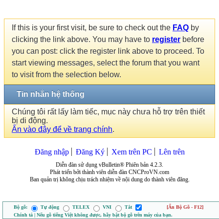
If this is your first visit, be sure to check out the
FAQ
by
clicking the link above. You may have to
register
before
you can post: click the register link above to proceed. To
start viewing messages, select the forum that you want
to visit from the selection below.
Tin nhắn hệ thống
Chúng tôi rất lấy làm tiếc, mục này chưa hỗ trợ trên thiết
bị di động.
Ấn vào đây để về trang chính
.
Đăng nhập
Đăng Ký
Xem trên PC
Lên trên
Diễn đàn sử dụng vBulletin® Phiên bản 4.2.3.
Phát triển bởi thành viên diễn đàn CNCProVN.com
Ban quản trị không chịu trách nhiệm về nội dung do thành viên đăng.
Bộ gõ:
Tự động
TELEX
VNI
Tắt
[Ẩn Bộ Gõ - F12]
Chính tả | Nếu gõ tiếng Việt không được, hãy bật bộ gõ trên máy của bạn.