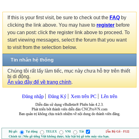
If this is your first visit, be sure to check out the
FAQ
by
clicking the link above. You may have to
register
before
you can post: click the register link above to proceed. To
start viewing messages, select the forum that you want
to visit from the selection below.
Tin nhắn hệ thống
Chúng tôi rất lấy làm tiếc, mục này chưa hỗ trợ trên thiết
bị di động.
Ấn vào đây để về trang chính
.
Đăng nhập
Đăng Ký
Xem trên PC
Lên trên
Diễn đàn sử dụng vBulletin® Phiên bản 4.2.3.
Phát triển bởi thành viên diễn đàn CNCProVN.com
Ban quản trị không chịu trách nhiệm về nội dung do thành viên đăng.
Bộ gõ:
Tự động
TELEX
VNI
Tắt
[Ẩn Bộ Gõ - F12]
Chính tả | Nếu gõ tiếng Việt không được, hãy bật bộ gõ trên máy của bạn.