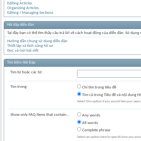
Editing Articles
Organizing Articles
Editing / Managing Sections
Hỏi đáp diễn đàn
Tại đây bạn có thể tìm thấy câu trả lời về cách hoạt động của diễn đàn. Sử dụng
Hướng dẫn chung sử dụng diễn đàn
Thiết lập và tính năng hồ sơ
Đọc và Gửi bài viết
Tìm kiếm Hỏi-Đáp
Tìm từ hoặc các từ:
Tìm trong:
Chỉ tìm trong tiêu đề
Tìm cả trong Tiêu đề và nội dung H
Select this option if you would like your search
Show only FAQ items that contain...
Any words
All words
Complete phrase
Select an option here to specify how you would