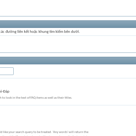
 các đường liên kết hoặc khung tìm kiếm bên dưới.
ỏi-Đáp
 to look in the text of FAQ items as well as their titles.
 like your search query to be treated. 'Any words' will return the