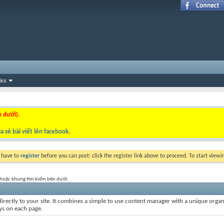
nks
n dưới).
a sẻ bài viết lên facebook
.
y have to
register
before you can post: click the register link above to proceed. To start view
t hoặc khung tìm kiếm bên dưới.
irectly to your site. It combines a simple to use content manager with a unique organiz
ays on each page.