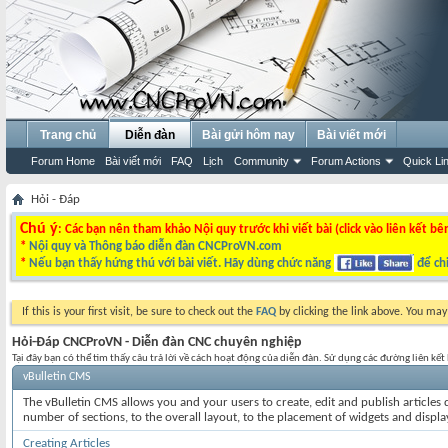
Trang chủ
Diễn đàn
Bài gửi hôm nay
Bài viết mới
Forum Home
Bài viết mới
FAQ
Lịch
Community
Forum Actions
Quick Li
Hỏi - Đáp
Chú ý
: Các bạn nên tham khảo Nội quy trước khi viết bài (click vào liên kết bê
*
Nội quy và Thông báo diễn đàn CNCProVN.com
*
Nếu bạn thấy hứng thú với bài viết. Hãy dùng chức năng
để chi
If this is your first visit, be sure to check out the
FAQ
by clicking the link above. You ma
Hỏi-Đáp CNCProVN - Diễn đàn CNC chuyên nghiệp
Tại đây bạn có thể tìm thấy câu trả lời về cách hoạt động của diễn đàn. Sử dụng các đường liên kế
vBulletin CMS
The vBulletin CMS allows you and your users to create, edit and publish articles d
number of sections, to the overall layout, to the placement of widgets and displ
Creating Articles