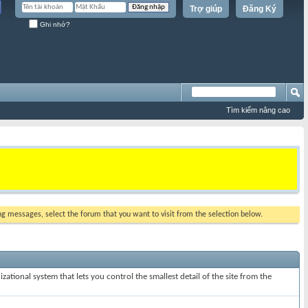
Trợ giúp
Đăng Ký
Ghi nhớ?
Tìm kiếm nâng cao
ing messages, select the forum that you want to visit from the selection below.
ational system that lets you control the smallest detail of the site from the