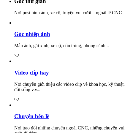
Góc thư giãn
Nơi post hình ảnh, xe cộ, truyện vui cười... ngoài lề CNC
Góc nhiếp ảnh
Mẫu ảnh, gái xinh, xe cộ, côn trùng, phong cảnh...
32
Video clip hay
Nơi chuyên giới thiệu các video clip về khoa học, kỹ thuật,
đời sống v.v...
92
Chuyện bên lề
Nơi trao đổi những chuyện ngoài CNC, những chuyện vui