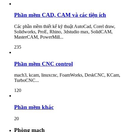
Phần mềm CAD, CAM và các tiện ích
Các phần mềm thiết kế kỹ thuật AutoCad, Corel draw,
Solidworks, ProE, Rhino, 3dstudio max, SolidCAM,
MasterCAM, PowerMill...
235
Phần mềm CNC control
mach3, kcam, linuxcnc, FoamWorks, DeskCNC, KCam,
TurboCNC...
120
Phần mềm khác
20
Phòng mạch