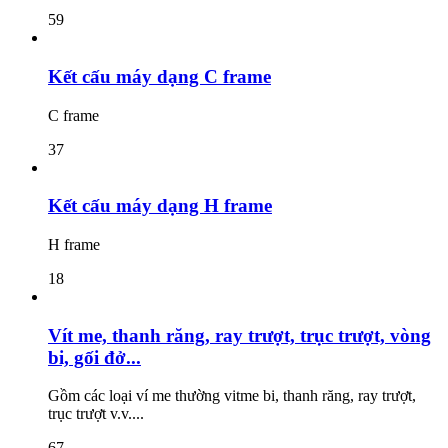
59
Kết cấu máy dạng C frame
C frame
37
Kết cấu máy dạng H frame
H frame
18
Vít me, thanh răng, ray trượt, trục trượt, vòng
bi, gối đở...
Gồm các loại ví me thường vitme bi, thanh răng, ray trượt,
trục trượt v.v....
67