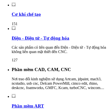
Cơ khí chế tạo
151
Điện - Điện tử - Tự động hóa
Các sản phẩm có liên quan đến Điện - Điện tử - Tự động hóa
không liên quan mật thiết đến CNC.
127
Phần mềm CAD, CAM, CNC
Nơi trao đổi kinh nghiệm sử dụng Artcam, jdpaint, mach3,
ncstudio, usb cnc, Delcam PowerMill, cimco edit, rhino,
deskcnc, foamworks, GMFC, Kcam, turboCNC, wincom....
Phần mềm ART