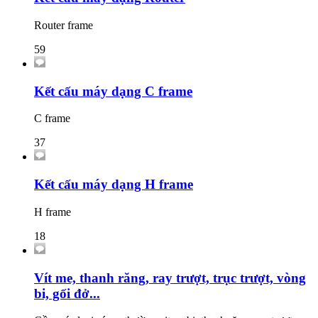
Router frame
59
Kết cấu máy dạng C frame
C frame
37
Kết cấu máy dạng H frame
H frame
18
Vít me, thanh răng, ray trượt, trục trượt, vòng
bi, gối đở...