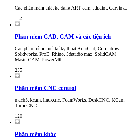
Các phần mềm thiết kế dạng ART cam, Jdpaint, Carving...
112
Phần mềm CAD, CAM và các tiện ích
Các phần mềm thiết kế kỹ thuật AutoCad, Corel draw,
Solidworks, ProE, Rhino, 3dstudio max, SolidCAM,
MasterCAM, PowerMill...
235
Phần mềm CNC control
mach3, kcam, linuxcnc, FoamWorks, DeskCNC, KCam,
TurboCNC...
120
Phần mềm khác