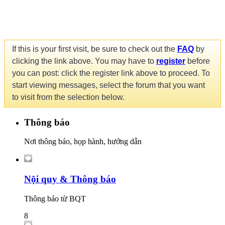
If this is your first visit, be sure to check out the
FAQ
by
clicking the link above. You may have to
register
before
you can post: click the register link above to proceed. To
start viewing messages, select the forum that you want
to visit from the selection below.
Thông báo
Nơi thông báo, họp hành, hướng dẫn
Nội quy & Thông báo
Thông báo từ BQT
8