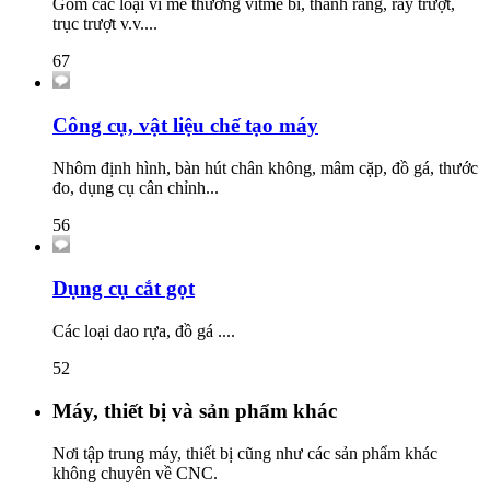
Gồm các loại ví me thường vitme bi, thanh răng, ray trượt,
trục trượt v.v....
67
Công cụ, vật liệu chế tạo máy
Nhôm định hình, bàn hút chân không, mâm cặp, đồ gá, thước
đo, dụng cụ cân chỉnh...
56
Dụng cụ cắt gọt
Các loại dao rựa, đồ gá ....
52
Máy, thiết bị và sản phẩm khác
Nơi tập trung máy, thiết bị cũng như các sản phẩm khác
không chuyên về CNC.