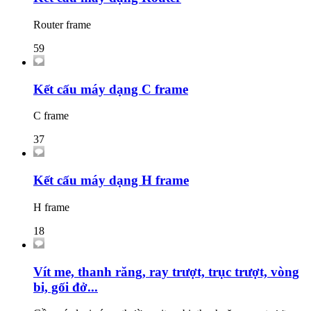
Router frame
59
Kết cấu máy dạng C frame
C frame
37
Kết cấu máy dạng H frame
H frame
18
Vít me, thanh răng, ray trượt, trục trượt, vòng
bi, gối đở...