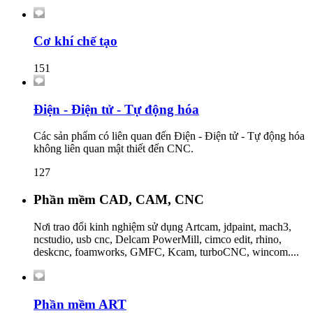
Cơ khí chế tạo
151
Điện - Điện tử - Tự động hóa
Các sản phẩm có liên quan đến Điện - Điện tử - Tự động hóa
không liên quan mật thiết đến CNC.
127
Phần mềm CAD, CAM, CNC
Nơi trao đổi kinh nghiệm sử dụng Artcam, jdpaint, mach3,
ncstudio, usb cnc, Delcam PowerMill, cimco edit, rhino,
deskcnc, foamworks, GMFC, Kcam, turboCNC, wincom....
Phần mềm ART