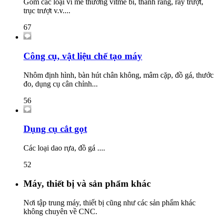
Gồm các loại ví me thường vitme bi, thanh răng, ray trượt,
trục trượt v.v....
67
Công cụ, vật liệu chế tạo máy
Nhôm định hình, bàn hút chân không, mâm cặp, đồ gá, thước
đo, dụng cụ cân chỉnh...
56
Dụng cụ cắt gọt
Các loại dao rựa, đồ gá ....
52
Máy, thiết bị và sản phẩm khác
Nơi tập trung máy, thiết bị cũng như các sản phẩm khác
không chuyên về CNC.