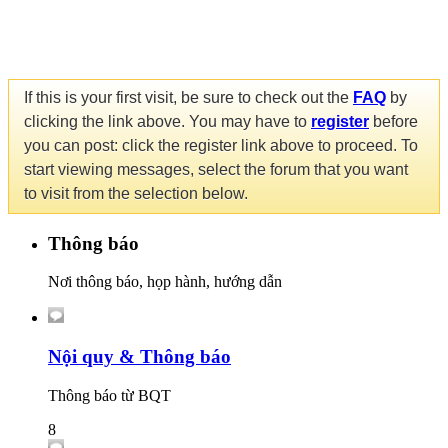
If this is your first visit, be sure to check out the
FAQ
by
clicking the link above. You may have to
register
before
you can post: click the register link above to proceed. To
start viewing messages, select the forum that you want
to visit from the selection below.
Thông báo
Nơi thông báo, họp hành, hướng dẫn
Nội quy & Thông báo
Thông báo từ BQT
8