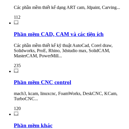
Các phần mềm thiết kế dạng ART cam, Jdpaint, Carving...
112
Phần mềm CAD, CAM và các tiện ích
Các phần mềm thiết kế kỹ thuật AutoCad, Corel draw,
Solidworks, ProE, Rhino, 3dstudio max, SolidCAM,
MasterCAM, PowerMill...
235
Phần mềm CNC control
mach3, kcam, linuxcnc, FoamWorks, DeskCNC, KCam,
TurboCNC...
120
Phần mềm khác