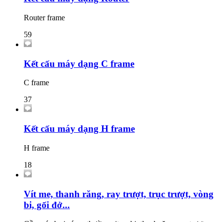
Router frame
59
Kết cấu máy dạng C frame
C frame
37
Kết cấu máy dạng H frame
H frame
18
Vít me, thanh răng, ray trượt, trục trượt, vòng
bi, gối đở...