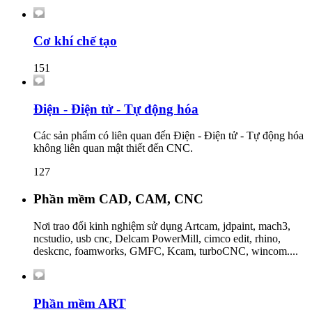
Cơ khí chế tạo
151
Điện - Điện tử - Tự động hóa
Các sản phẩm có liên quan đến Điện - Điện tử - Tự động hóa
không liên quan mật thiết đến CNC.
127
Phần mềm CAD, CAM, CNC
Nơi trao đổi kinh nghiệm sử dụng Artcam, jdpaint, mach3,
ncstudio, usb cnc, Delcam PowerMill, cimco edit, rhino,
deskcnc, foamworks, GMFC, Kcam, turboCNC, wincom....
Phần mềm ART