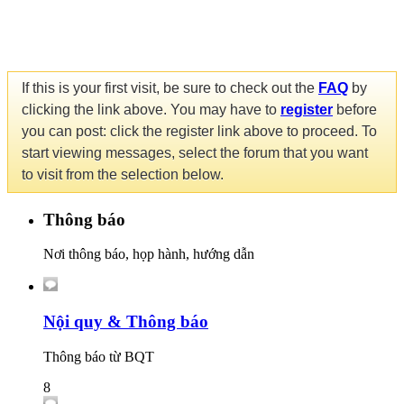
If this is your first visit, be sure to check out the
FAQ
by
clicking the link above. You may have to
register
before
you can post: click the register link above to proceed. To
start viewing messages, select the forum that you want
to visit from the selection below.
Thông báo
Nơi thông báo, họp hành, hướng dẫn
Nội quy & Thông báo
Thông báo từ BQT
8