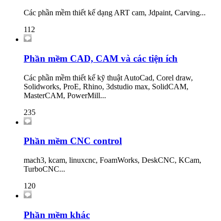
Các phần mềm thiết kế dạng ART cam, Jdpaint, Carving...
112
Phần mềm CAD, CAM và các tiện ích
Các phần mềm thiết kế kỹ thuật AutoCad, Corel draw,
Solidworks, ProE, Rhino, 3dstudio max, SolidCAM,
MasterCAM, PowerMill...
235
Phần mềm CNC control
mach3, kcam, linuxcnc, FoamWorks, DeskCNC, KCam,
TurboCNC...
120
Phần mềm khác