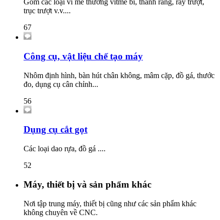
Gồm các loại ví me thường vitme bi, thanh răng, ray trượt,
trục trượt v.v....
67
Công cụ, vật liệu chế tạo máy
Nhôm định hình, bàn hút chân không, mâm cặp, đồ gá, thước
đo, dụng cụ cân chỉnh...
56
Dụng cụ cắt gọt
Các loại dao rựa, đồ gá ....
52
Máy, thiết bị và sản phẩm khác
Nơi tập trung máy, thiết bị cũng như các sản phẩm khác
không chuyên về CNC.