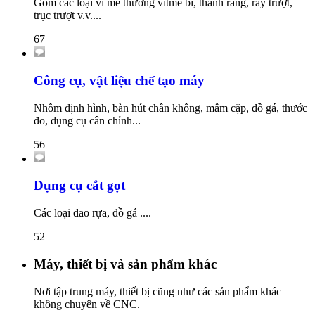
Gồm các loại ví me thường vitme bi, thanh răng, ray trượt,
trục trượt v.v....
67
Công cụ, vật liệu chế tạo máy
Nhôm định hình, bàn hút chân không, mâm cặp, đồ gá, thước
đo, dụng cụ cân chỉnh...
56
Dụng cụ cắt gọt
Các loại dao rựa, đồ gá ....
52
Máy, thiết bị và sản phẩm khác
Nơi tập trung máy, thiết bị cũng như các sản phẩm khác
không chuyên về CNC.