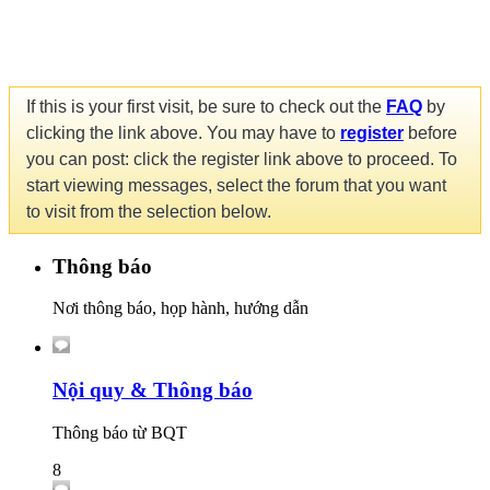
If this is your first visit, be sure to check out the
FAQ
by
clicking the link above. You may have to
register
before
you can post: click the register link above to proceed. To
start viewing messages, select the forum that you want
to visit from the selection below.
Thông báo
Nơi thông báo, họp hành, hướng dẫn
Nội quy & Thông báo
Thông báo từ BQT
8