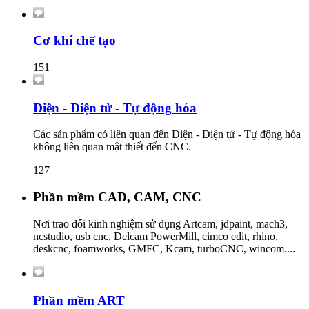
Cơ khí chế tạo
151
Điện - Điện tử - Tự động hóa
Các sản phẩm có liên quan đến Điện - Điện tử - Tự động hóa
không liên quan mật thiết đến CNC.
127
Phần mềm CAD, CAM, CNC
Nơi trao đổi kinh nghiệm sử dụng Artcam, jdpaint, mach3,
ncstudio, usb cnc, Delcam PowerMill, cimco edit, rhino,
deskcnc, foamworks, GMFC, Kcam, turboCNC, wincom....
Phần mềm ART