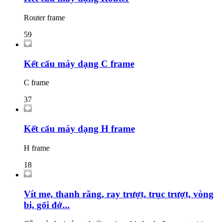
Router frame
59
Kết cấu máy dạng C frame
C frame
37
Kết cấu máy dạng H frame
H frame
18
Vít me, thanh răng, ray trượt, trục trượt, vòng
bi, gối đở...