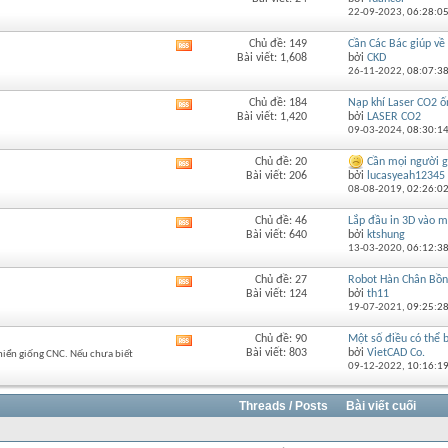
RSS
này
22-09-2023,
06:28:0
của
diễn
Chủ đề: 149
Cần Các Bác giúp về 
Xem
đàn
Bài viết: 1,608
bởi
CKD
RSS
này
26-11-2022,
08:07:3
của
diễn
Chủ đề: 184
Nạp khí Laser CO2 ốn
Xem
đàn
Bài viết: 1,420
bởi
LASER CO2
RSS
này
09-03-2024,
08:30:1
của
diễn
Chủ đề: 20
Cần mọi người g
Xem
đàn
Bài viết: 206
bởi
lucasyeah12345
RSS
này
08-08-2019,
02:26:0
của
diễn
Chủ đề: 46
Lắp đầu in 3D vào 
Xem
đàn
Bài viết: 640
bởi
ktshung
RSS
này
13-03-2020,
06:12:3
của
diễn
Chủ đề: 27
Robot Hàn Chân Bồn
Xem
đàn
Bài viết: 124
bởi
th11
RSS
này
19-07-2021,
09:25:2
của
diễn
Chủ đề: 90
Một số điều có thể b
Xem
đàn
Bài viết: 803
bởi
VietCAD Co.
khiển giống CNC. Nếu chưa biết
RSS
này
09-12-2022,
10:16:1
của
diễn
đàn
Threads / Posts
Bài viết cuối
này