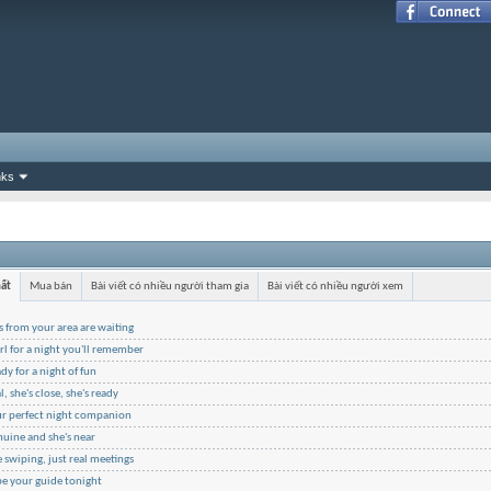
nks
hất
Mua bán
Bài viết có nhiều người tham gia
Bài viết có nhiều người xem
ls from your area are waiting
irl for a night you'll remember
ady for a night of fun
l, she's close, she's ready
ur perfect night companion
nuine and she's near
swiping, just real meetings
be your guide tonight