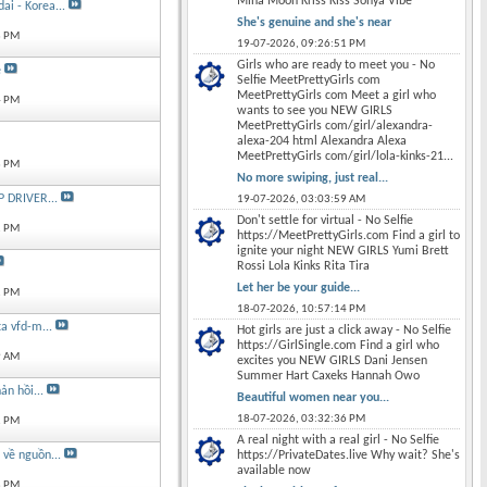
Mina Moon Kriss Kiss Sonya Vibe
i - Korea...
She's genuine and she's near
3 PM
19-07-2026,
09:26:51 PM
Girls who are ready to meet you - No
e
Selfie MeetPrettyGirls com
MeetPrettyGirls com Meet a girl who
4 PM
wants to see you NEW GIRLS
MeetPrettyGirls com/girl/alexandra-
alexa-204 html Alexandra Alexa
MeetPrettyGirls com/girl/lola-kinks-21...
3 PM
No more swiping, just real...
 DRIVER...
19-07-2026,
03:03:59 AM
Don't settle for virtual - No Selfie
2 PM
https://MeetPrettyGirls.com Find a girl to
ignite your night NEW GIRLS Yumi Brett
Rossi Lola Kinks Rita Tira
Let her be your guide...
1 PM
18-07-2026,
10:57:14 PM
ta vfd-m...
Hot girls are just a click away - No Selfie
https://GirlSingle.com Find a girl who
9 AM
excites you NEW GIRLS Dani Jensen
Summer Hart Caxeks Hannah Owo
n hồi...
Beautiful women near you...
18-07-2026,
03:32:36 PM
2 PM
A real night with a real girl - No Selfie
https://PrivateDates.live Why wait? She's
 về nguồn...
available now
8 PM