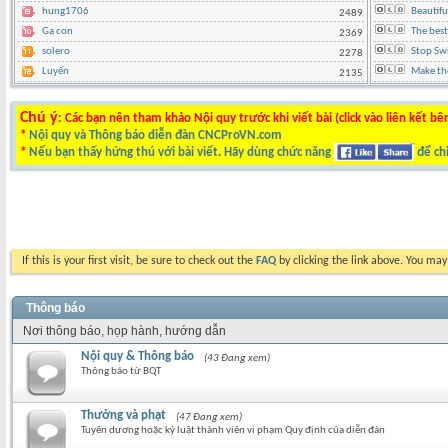
hung1706
Beautif
2489
Ga con
The best
2369
solero
Stop Swi
2278
Luyến
Make th
2135
Chú ý
: Các bạn nên tham khảo Nội quy trước khi viết bài (click vào liên kết bê
*
Nội quy và Thông báo diễn đàn CNCProVN.com
*
Nếu bạn thấy hứng thú với bài viết. Hãy dùng chức năng
để chi
If this is your first visit, be sure to check out the
FAQ
by clicking the link above. You ma
Thông báo
Nơi thông báo, họp hành, hướng dẫn
Nội quy & Thông báo
(43 Đang xem)
Thông báo từ BQT
Thưởng và phạt
(47 Đang xem)
Tuyên dương hoặc kỷ luật thành viên vi phạm Quy định của diễn đàn