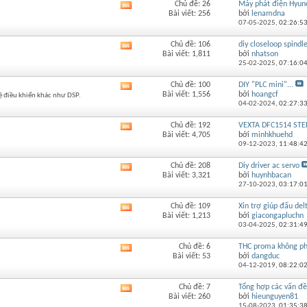
Chủ đề: 26
Máy phát điện Hyunda
Xem
Bài viết: 256
bởi
lenamdna
RSS
07-05-2025,
02:26:5
của
diễn
Chủ đề: 106
diy closeloop spindl
Xem
đàn
Bài viết: 1,811
bởi
nhatson
RSS
này
25-02-2025,
07:16:0
của
diễn
Chủ đề: 100
DIY "PLC mini"...
Xem
đàn
Bài viết: 1,556
bởi
hoangcf
 hệ điều khiển khác như DSP.
RSS
này
04-02-2024,
02:27:3
của
diễn
Chủ đề: 192
VEXTA DFC1514 STEP
Xem
đàn
Bài viết: 4,705
bởi
minhkhuehd
RSS
này
09-12-2023,
11:48:4
của
diễn
Chủ đề: 208
Diy driver ac servo
Xem
đàn
Bài viết: 3,321
bởi
huynhbacan
RSS
này
27-10-2023,
03:17:0
của
diễn
Chủ đề: 109
Xin trợ giúp đấu del
Xem
đàn
Bài viết: 1,213
bởi
giacongapluchn
RSS
này
03-04-2025,
02:31:4
của
diễn
Chủ đề: 6
THC proma không phả
Xem
đàn
Bài viết: 53
bởi
dangduc
RSS
này
04-12-2019,
08:22:0
của
diễn
Chủ đề: 7
Tổng hợp các vấn đề
Xem
đàn
Bài viết: 260
bởi
hieunguyen81
RSS
này
15-08-2023,
01:35:3