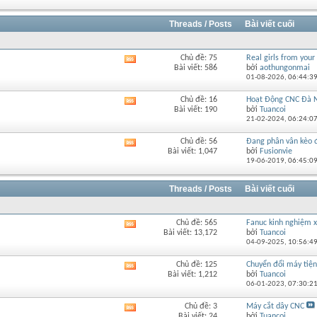
của
diễn
đàn
Threads / Posts
Bài viết cuối
này
Chủ đề: 75
Real girls from your 
Xem
Bài viết: 586
bởi
aothungonmai
RSS
01-08-2026,
06:44:3
của
diễn
Chủ đề: 16
Hoạt Động CNC Đà 
Xem
đàn
Bài viết: 190
bởi
Tuancoi
RSS
này
21-02-2024,
06:24:0
của
diễn
Chủ đề: 56
Đang phân vân kèo đi
Xem
đàn
Bài viết: 1,047
bởi
Fusionvie
RSS
này
19-06-2019,
06:45:0
của
diễn
đàn
Threads / Posts
Bài viết cuối
này
Chủ đề: 565
Fanuc kinh nghiệm
Xem
Bài viết: 13,172
bởi
Tuancoi
RSS
04-09-2025,
10:56:4
của
diễn
Chủ đề: 125
Chuyển đổi máy tiện 
Xem
đàn
Bài viết: 1,212
bởi
Tuancoi
RSS
này
06-01-2023,
07:30:2
của
diễn
Chủ đề: 3
Máy cắt dây CNC
Xem
đàn
Bài viết: 24
bởi
Tuancoi