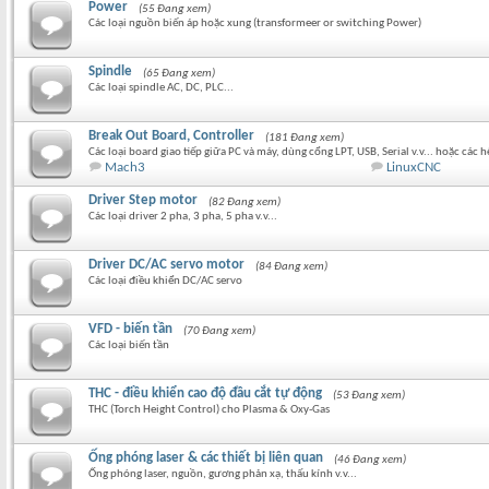
Power
(55 Đang xem)
Các loại nguồn biến áp hoặc xung (transformeer or switching Power)
Spindle
(65 Đang xem)
Các loại spindle AC, DC, PLC...
Break Out Board, Controller
(181 Đang xem)
Các loại board giao tiếp giữa PC và máy, dùng cổng LPT, USB, Serial v.v... hoặc các
Mach3
LinuxCNC
Driver Step motor
(82 Đang xem)
Các loại driver 2 pha, 3 pha, 5 pha v.v...
Driver DC/AC servo motor
(84 Đang xem)
Các loại điều khiển DC/AC servo
VFD - biến tần
(70 Đang xem)
Các loại biến tần
THC - điều khiển cao độ đầu cắt tự động
(53 Đang xem)
THC (Torch Height Control) cho Plasma & Oxy-Gas
Ống phóng laser & các thiết bị liên quan
(46 Đang xem)
Ống phóng laser, nguồn, gương phản xạ, thấu kính v.v...