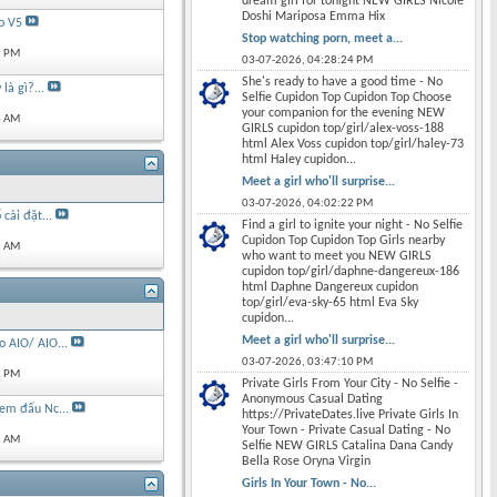
dream girl for tonight NEW GIRLS Nicole
Doshi Mariposa Emma Hix
o V5
Stop watching porn, meet a...
9 PM
03-07-2026,
04:28:24 PM
She's ready to have a good time - No
là gì?...
Selfie Cupidon Top Cupidon Top Choose
your companion for the evening NEW
4 AM
GIRLS cupidon top/girl/alex-voss-188
html Alex Voss cupidon top/girl/haley-73
html Haley cupidon...
Meet a girl who'll surprise...
03-07-2026,
04:02:22 PM
 cài đặt...
Find a girl to ignite your night - No Selfie
Cupidon Top Cupidon Top Girls nearby
2 AM
who want to meet you NEW GIRLS
cupidon top/girl/daphne-dangereux-186
html Daphne Dangereux cupidon
top/girl/eva-sky-65 html Eva Sky
cupidon...
Meet a girl who'll surprise...
 AIO/ AIO...
03-07-2026,
03:47:10 PM
1 PM
Private Girls From Your City - No Selfie -
Anonymous Casual Dating
em đấu Nc...
https://PrivateDates.live Private Girls In
Your Town - Private Casual Dating - No
2 AM
Selfie NEW GIRLS Catalina Dana Candy
Bella Rose Oryna Virgin
Girls In Your Town - No...