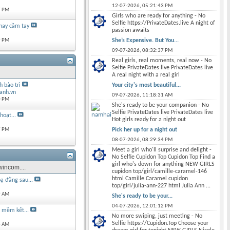
12-07-2026,
05:21:43 PM
7 PM
Girls who are ready for anything - No
Selfie https://PrivateDates.live A night of
hay cầm tay
passion awaits
She’s Expensive. But You...
9 PM
09-07-2026,
08:32:37 PM
Real girls, real moments, real now - No
Selfie PrivateDates live PrivateDates live
A real night with a real girl
Your city's most beautiful...
 bảo trì
anh.vn
09-07-2026,
11:18:31 AM
0 PM
She's ready to be your companion - No
Selfie PrivateDates live PrivateDates live
hoạt...
Hot girls ready for a night out
Pick her up for a night out
7 PM
08-07-2026,
08:29:34 PM
Meet a girl who'll surprise and delight -
No Selfie Cupidon Top Cupidon Top Find a
girl who's down for anything NEW GIRLS
incom....
cupidon top/girl/camille-caramel-146
html Camille Caramel cupidon
ạ đằng sau...
top/girl/julia-ann-227 html Julia Ann ...
9 AM
She's ready to be your...
04-07-2026,
12:01:12 PM
n mềm kết...
No more swiping, just meeting - No
Selfie https://Cupidon.Top Choose your
6 AM