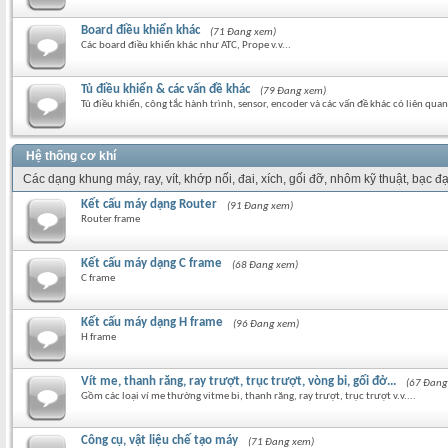
Board điều khiển khác
(71 Đang xem)
Các board điều khiển khác như ATC, Prope v.v...
Tủ điều khiển & các vấn đề khác
(79 Đang xem)
Tủ điều khiển, công tắc hành trình, sensor, encoder và các vấn đề khác có liên quan 
Hệ thống cơ khí
Các dạng khung máy, ray, vít, khớp nối, đai, xích, gối đỡ, nhôm kỹ thuật, bạc đạ
Kết cấu máy dạng Router
(91 Đang xem)
Router frame
Kết cấu máy dạng C frame
(68 Đang xem)
C frame
Kết cấu máy dạng H frame
(96 Đang xem)
H frame
Vít me, thanh răng, ray trượt, trục trượt, vòng bi, gối đở...
(67 Đang
Gồm các loại ví me thường vitme bi, thanh răng, ray trượt, trục trượt v.v....
Công cụ, vật liệu chế tạo máy
(71 Đang xem)