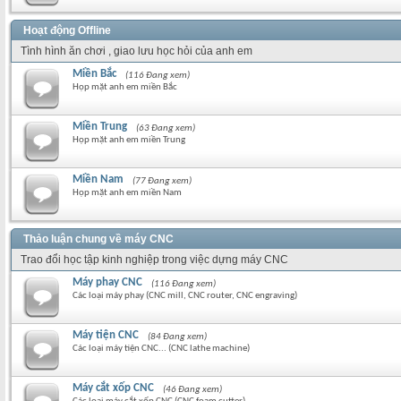
Hoạt động Offline
Tình hình ăn chơi , giao lưu học hỏi của anh em
Miền Bắc
(116 Đang xem)
Họp mặt anh em miền Bắc
Miền Trung
(63 Đang xem)
Họp mặt anh em miền Trung
Miền Nam
(77 Đang xem)
Họp mặt anh em miền Nam
Thảo luận chung về máy CNC
Trao đổi học tập kinh nghiệp trong việc dựng máy CNC
Máy phay CNC
(116 Đang xem)
Các loại máy phay (CNC mill, CNC router, CNC engraving)
Máy tiện CNC
(84 Đang xem)
Các loại máy tiện CNC... (CNC lathe machine)
Máy cắt xốp CNC
(46 Đang xem)