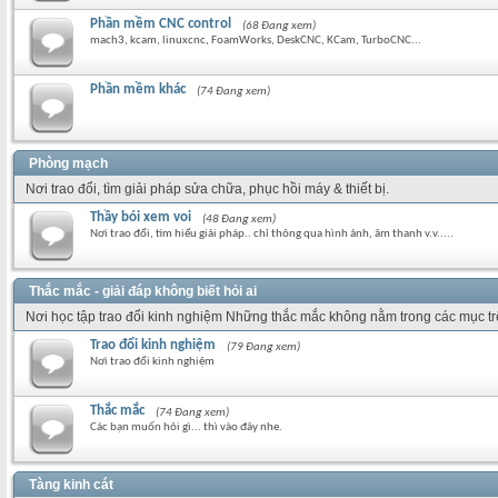
Phần mềm CNC control
(68 Đang xem)
mach3, kcam, linuxcnc, FoamWorks, DeskCNC, KCam, TurboCNC...
Phần mềm khác
(74 Đang xem)
Phòng mạch
Nơi trao đổi, tìm giải pháp sửa chữa, phục hồi máy & thiết bị.
Thầy bói xem voi
(48 Đang xem)
Nơi trao đổi, tìm hiểu giải pháp.. chỉ thông qua hình ảnh, âm thanh v.v.....
Thắc mắc - giải đáp không biết hỏi ai
Nơi học tập trao đổi kinh nghiệm Những thắc mắc không nằm trong các mục t
Trao đổi kinh nghiệm
(79 Đang xem)
Nơi trao đổi kinh nghiệm
Thắc mắc
(74 Đang xem)
Các bạn muốn hỏi gì... thì vào đây nhe.
Tàng kinh cát