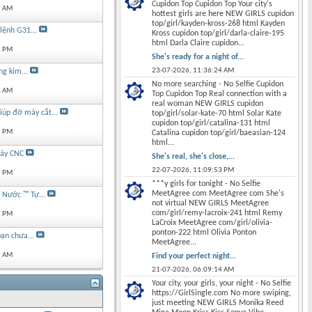
Cupidon Top Cupidon Top Your city's
5 AM
hottest girls are here NEW GIRLS cupidon
top/girl/kayden-kross-268 html Kayden
lệnh G31...
Kross cupidon top/girl/darla-claire-195
html Darla Claire cupidon...
8 PM
She's ready for a night of...
23-07-2026,
11:36:24 AM
g kim...
No more searching - No Selfie Cupidon
4 AM
Top Cupidon Top Real connection with a
real woman NEW GIRLS cupidon
iúp đỡ máy cắt...
top/girl/solar-kate-70 html Solar Kate
cupidon top/girl/catalina-131 html
2 PM
Catalina cupidon top/girl/baeasian-124
html...
máy CNC
She's real, she's close,...
22-07-2026,
11:09:53 PM
8 PM
***y girls for tonight - No Selfie
MeetAgree com MeetAgree com She's
 Nước ™ Tự...
not virtual NEW GIRLS MeetAgree
com/girl/remy-lacroix-241 html Remy
8 PM
LaCroix MeetAgree com/girl/olivia-
ponton-222 html Olivia Ponton
ạn chưa...
MeetAgree...
9 AM
Find your perfect night...
21-07-2026,
06:09:14 AM
Your city, your girls, your night - No Selfie
https://GirlSingle.com No more swiping,
just meeting NEW GIRLS Monika Reed