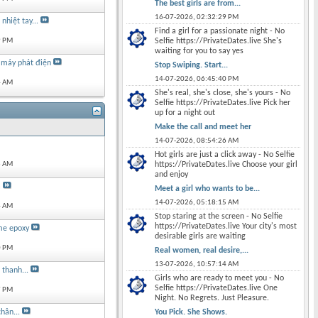
The best girls are from...
16-07-2026,
02:32:29 PM
nhiệt tay...
Find a girl for a passionate night - No
Selfie https://PrivateDates.live She's
9 PM
waiting for you to say yes
 máy phát điện
Stop Swiping. Start...
14-07-2026,
06:45:40 PM
4 AM
She's real, she's close, she's yours - No
Selfie https://PrivateDates.live Pick her
up for a night out
Make the call and meet her
14-07-2026,
08:54:26 AM
Hot girls are just a click away - No Selfie
https://PrivateDates.live Choose your girl
3 AM
and enjoy
a
Meet a girl who wants to be...
14-07-2026,
05:18:15 AM
4 AM
Stop staring at the screen - No Selfie
https://PrivateDates.live Your city's most
me epoxy
desirable girls are waiting
0 PM
Real women, real desire,...
13-07-2026,
10:57:14 AM
thanh...
Girls who are ready to meet you - No
Selfie https://PrivateDates.live One
7 PM
Night. No Regrets. Just Pleasure.
You Pick. She Shows.
hân...