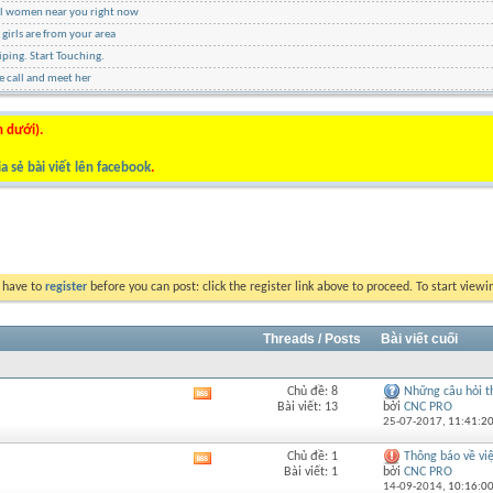
ul women near you right now
 girls are from your area
ping. Start Touching.
e call and meet her
n dưới).
a sẻ bài viết lên facebook
.
y have to
register
before you can post: click the register link above to proceed. To start view
Threads / Posts
Bài viết cuối
Chủ đề: 8
Những câu hỏi th
Xem
Bài viết: 13
bởi
CNC PRO
RSS
25-07-2017,
11:41:2
của
diễn
Chủ đề: 1
Thông báo về việc
Xem
đàn
Bài viết: 1
bởi
CNC PRO
RSS
này
14-09-2014,
10:16:0