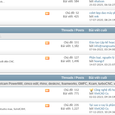
Bài viết: 584
bởi
nhatson
nh...
RSS
này
25-02-2025,
06:56:2
của
diễn
Chủ đề: 52
colet kẹp dao máy p
Xem
đàn
Bài viết: 425
bởi
nnk
RSS
này
17-07-2020,
08:24:1
của
diễn
đàn
Threads / Posts
Bài viết cuối
này
.
Chủ đề: 151
Đào tạo Lập kế hoạch
Xem
Bài viết: 1,182
bởi
info@nangsuatx
RSS
07-06-2022,
03:34:0
của
diễn
Chủ đề: 127
Phân loại, nguyên lý 
Xem
đàn
Bài viết: 1,496
bởi
hoangcf
hiết đến CNC.
RSS
này
14-07-2024,
03:21:0
của
diễn
đàn
Threads / Posts
Bài viết cuối
này
 Delcam PowerMill, cimco edit, rhino, deskcnc, foamworks, GMFC, Kcam, turboCNC, w
Chủ đề: 112
Công nghệ đồ ho
Xem
Bài viết: 771
bởi
VietCAD Co.
RSS
02-02-2023,
09:34:5
của
diễn
Chủ đề: 235
Tại sao v-ray là phầ
Xem
đàn
Bài viết: 1,227
bởi
VietCAD Co.
dstudio max, SolidCAM,
RSS
này
07-12-2023,
10:24:3
của