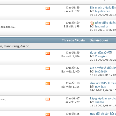
của
diễn
Chủ đề: 39
DIY mạch điều khiển 
Xem
đàn
Bài viết: 522
bởi
huynhbacan
RSS
này
05-12-2020,
08:23:1
của
diễn
Chủ đề: 69
Bảng điều khiển
Xem
đàn
Bài viết: 899
bởi
lenamdna
đến điện v.v...
RSS
này
29-03-2025,
10:37:0
của
diễn
đàn
Threads / Posts
Bài viết cuối
này
n, thanh răng, đai ốc...
Chủ đề: 59
dự án dần xây
Xem
Bài viết: 2,984
bởi
VuongAn
RSS
20-11-2020,
08:35:2
của
diễn
Chủ đề: 37
Xin tư vấn về đổ sik
Xem
đàn
Bài viết: 2,400
bởi
tvn24680
RSS
này
16-03-2020,
01:17:3
của
diễn
Chủ đề: 18
dần xây 2015, H fra
Xem
đàn
Bài viết: 1,055
bởi
HuyPhuc
RSS
này
04-11-2019,
04:34:1
của
diễn
Chủ đề: 67
Lắp ghép khử zơ cho 
 xem)
Xem
đàn
Bài viết: 729
bởi
Tuancoi
RSS
này
11-12-2022,
08:04:1
của
diễn
Chủ đề: 56
trao đổi về bàn hút c
Xem
đàn