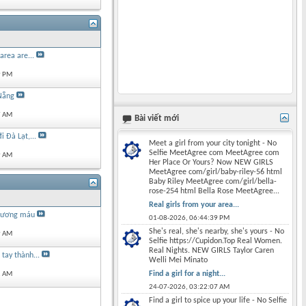
area are...
9 PM
Nẵng
7 AM
Bài viết mới
 Đà Lạt,...
Meet a girl from your city tonight - No
Selfie MeetAgree com MeetAgree com
9 AM
Her Place Or Yours? Now NEW GIRLS
MeetAgree com/girl/baby-riley-56 html
Baby Riley MeetAgree com/girl/bella-
rose-254 html Bella Rose MeetAgree...
Real girls from your area...
 xương máu
01-08-2026,
06:44:39 PM
She's real, she's nearby, she's yours - No
9 AM
Selfie https://Cupidon.Top Real Women.
Real Nights. NEW GIRLS Taylor Caren
tay thành...
Welli Mei Minato
Find a girl for a night...
1 AM
24-07-2026,
03:22:07 AM
Find a girl to spice up your life - No Selfie