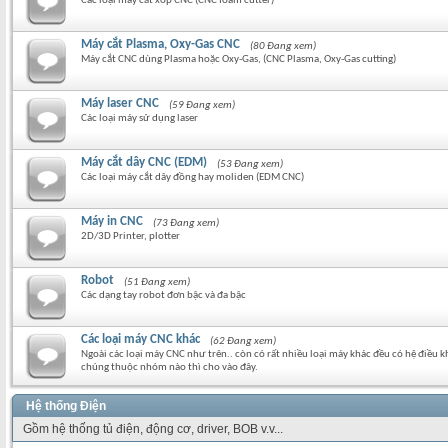
Các loại máy cắt xốp CNC (CNC foam cutter)
Máy cắt Plasma, Oxy-Gas CNC
(80 Đang xem)
Máy cắt CNC dùng Plasma hoặc Oxy-Gas, (CNC Plasma, Oxy-Gas cutting)
Máy laser CNC
(59 Đang xem)
Các loại máy sử dụng laser
Máy cắt dây CNC (EDM)
(53 Đang xem)
Các loại máy cắt dây đồng hay moliden (EDM CNC)
Máy in CNC
(73 Đang xem)
2D/3D Printer, plotter
Robot
(51 Đang xem)
Các dạng tay robot đơn bậc và đa bậc
Các loại máy CNC khác
(62 Đang xem)
Ngoài các loại máy CNC như trên.. còn có rất nhiều loại máy khác đều có hệ điều 
chúng thuộc nhóm nào thì cho vào đây.
Hệ thống Điện
Gồm hệ thống tủ điện, động cơ, driver, BOB v.v...