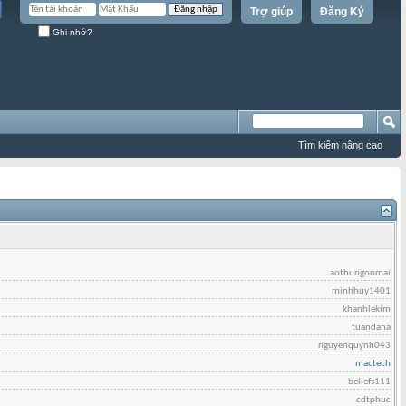
Trợ giúp
Đăng Ký
Ghi nhớ?
Tìm kiếm nâng cao
aothungonmai
minhhuy1401
khanhlekim
tuandana
nguyenquynh043
mactech
beliefs111
cdtphuc