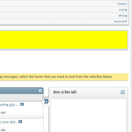
Tuanlm
cuong
dhung
loiloc569
ing messages, select the forum that you want to visit from the selection below.
Đơn vị liên kết
ường gặp -...
0 AM
 treo nick...
0 AM