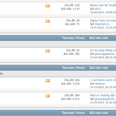
diễn
Chủ đề: 120
Khoan trên NC Studi
Xem
đàn
Bài viết: 1,519
bởi
th11
RSS
này
16-08-2021,
10:00:2
của
diễn
Chủ đề: 20
Digital Twin và Unity 
Xem
đàn
Bài viết: 71
bởi
VietCAD Co.
RSS
này
19-07-2023,
11:01:4
của
diễn
đàn
Threads / Posts
Bài viết cuối
này
Chủ đề: 22
xin trợ giúp thông số
Xem
Bài viết: 182
bởi
giacongapluchn
RSS
15-04-2024,
08:52:3
của
diễn
đàn
Threads / Posts
Bài viết cuối
này
rên
Chủ đề: 244
1 cách bơm nước cho
Xem
Bài viết: 3,333
bởi
nhatson
RSS
14-12-2025,
03:15:0
của
diễn
Chủ đề: 364
Nhờ a/c hướng dẫn 
Xem
đàn
Bài viết: 4,272
bởi
giacongapluchn
RSS
này
31-03-2025,
12:32:2
của
diễn
đàn
Threads / Posts
Bài viết cuối
này