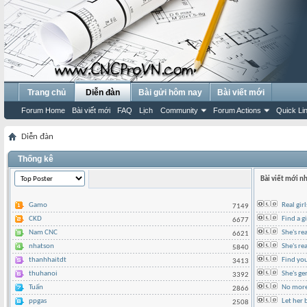
Trang chủ
Diễn đàn
Bài gửi hôm nay
Bài viết mới
Forum Home
Bài viết mới
FAQ
Lịch
Community
Forum Actions
Quick Li
Diễn đàn
Thống kê
Bài viết mới n
Gamo
Real gir
7149
CKD
Find a g
6677
Nam CNC
She's re
6621
nhatson
She's rea
5840
thanhhaitdt
Find yo
3413
thuhanoi
She's ge
3392
Tuấn
No more 
2866
ppgas
Let her 
2508