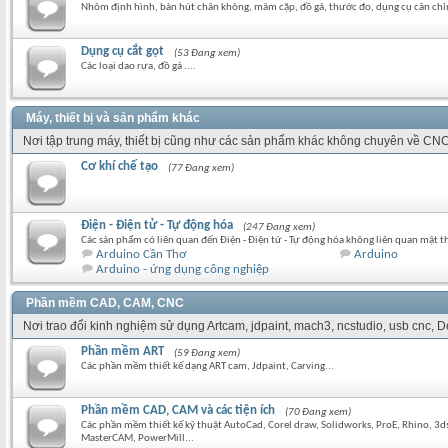
Nhôm định hình, bàn hút chân không, mâm cặp, đồ gá, thước đo, dụng cụ cân chỉ
Dụng cụ cắt gọt
(53 Đang xem)
Các loại dao rựa, đồ gá ....
Máy, thiết bị và sản phẩm khác
Nơi tập trung máy, thiết bị cũng như các sản phẩm khác không chuyên về CNC
Cơ khí chế tạo
(77 Đang xem)
Điện - Điện tử - Tự động hóa
(247 Đang xem)
Các sản phẩm có liên quan đến Điện - Điện tử - Tự động hóa không liên quan mật t
Arduino Cần Thơ
Arduino
Arduino - ứng dụng công nghiệp
Phần mềm CAD, CAM, CNC
Nơi trao đổi kinh nghiệm sử dụng Artcam, jdpaint, mach3, ncstudio, usb cnc,
Phần mềm ART
(59 Đang xem)
Các phần mềm thiết kế dạng ART cam, Jdpaint, Carving...
Phần mềm CAD, CAM và các tiện ích
(70 Đang xem)
Các phần mềm thiết kế kỹ thuật AutoCad, Corel draw, Solidworks, ProE, Rhino, 3
MasterCAM, PowerMill...