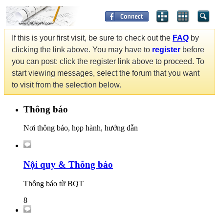
If this is your first visit, be sure to check out the
FAQ
by
clicking the link above. You may have to
register
before
you can post: click the register link above to proceed. To
start viewing messages, select the forum that you want
to visit from the selection below.
Thông báo
Nơi thông báo, họp hành, hướng dẫn
Nội quy & Thông báo
Thông báo từ BQT
8