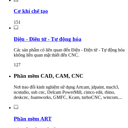
Cơ khí chế tạo
151
Điện - Điện tử - Tự động hóa
Các sản phẩm có liên quan đến Điện - Điện tử - Tự động hóa
không liên quan mật thiết đến CNC.
127
Phần mềm CAD, CAM, CNC
Nơi trao đổi kinh nghiệm sử dụng Artcam, jdpaint, mach3,
ncstudio, usb cnc, Delcam PowerMill, cimco edit, rhino,
deskcnc, foamworks, GMFC, Kcam, turboCNC, wincom....
Phần mềm ART