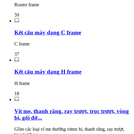
Router frame
59
Kết cấu máy dạng C frame
C frame
37
Kết cấu máy dạng H frame
H frame
18
Vít me, thanh răng, ray trượt, trục trượt, vòng
bi, gối đở...
Gồm các loại ví me thường vitme bi, thanh răng, ray trượt,