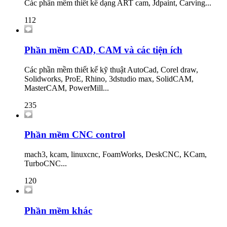
Các phần mềm thiết kế dạng ART cam, Jdpaint, Carving...
112
Phần mềm CAD, CAM và các tiện ích
Các phần mềm thiết kế kỹ thuật AutoCad, Corel draw,
Solidworks, ProE, Rhino, 3dstudio max, SolidCAM,
MasterCAM, PowerMill...
235
Phần mềm CNC control
mach3, kcam, linuxcnc, FoamWorks, DeskCNC, KCam,
TurboCNC...
120
Phần mềm khác