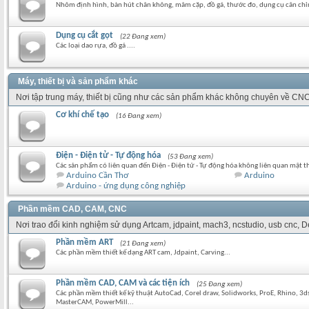
Nhôm định hình, bàn hút chân không, mâm cặp, đồ gá, thước đo, dụng cụ cân chỉ
Dụng cụ cắt gọt
(22 Đang xem)
Các loại dao rựa, đồ gá ....
Máy, thiết bị và sản phẩm khác
Nơi tập trung máy, thiết bị cũng như các sản phẩm khác không chuyên về CNC
Cơ khí chế tạo
(16 Đang xem)
Điện - Điện tử - Tự động hóa
(53 Đang xem)
Các sản phẩm có liên quan đến Điện - Điện tử - Tự động hóa không liên quan mật t
Arduino Cần Thơ
Arduino
Arduino - ứng dụng công nghiệp
Phần mềm CAD, CAM, CNC
Nơi trao đổi kinh nghiệm sử dụng Artcam, jdpaint, mach3, ncstudio, usb cnc,
Phần mềm ART
(21 Đang xem)
Các phần mềm thiết kế dạng ART cam, Jdpaint, Carving...
Phần mềm CAD, CAM và các tiện ích
(25 Đang xem)
Các phần mềm thiết kế kỹ thuật AutoCad, Corel draw, Solidworks, ProE, Rhino, 3
MasterCAM, PowerMill...