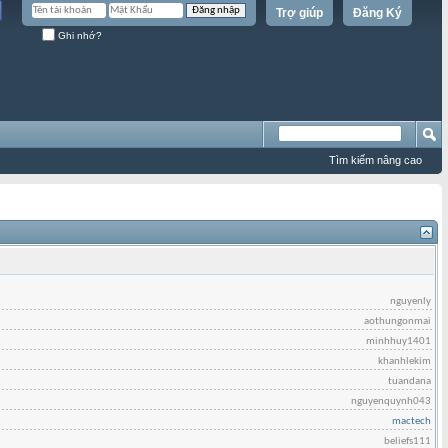
Trợ giúp
Đăng Ký
Ghi nhớ?
Tìm kiếm nâng cao
nguyenly
aothungonmai
minhhuy1401
khanhlekim
tuandana
nguyenquynh043
mactech
beliefs111