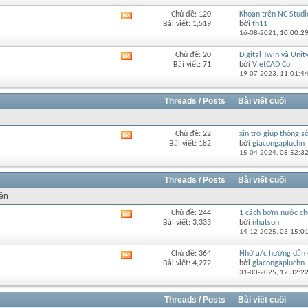
diễn
Chủ đề: 120
Khoan trên NC Studi
Xem
đàn
Bài viết: 1,519
bởi
th11
RSS
này
16-08-2021,
10:00:2
của
diễn
Chủ đề: 20
Digital Twin và Unity 
Xem
đàn
Bài viết: 71
bởi
VietCAD Co.
RSS
này
19-07-2023,
11:01:4
của
diễn
đàn
Threads / Posts
Bài viết cuối
này
Chủ đề: 22
xin trợ giúp thông số
Xem
Bài viết: 182
bởi
giacongapluchn
RSS
15-04-2024,
08:52:3
của
diễn
đàn
Threads / Posts
Bài viết cuối
này
rên
Chủ đề: 244
1 cách bơm nước cho
Xem
Bài viết: 3,333
bởi
nhatson
RSS
14-12-2025,
03:15:0
của
diễn
Chủ đề: 364
Nhờ a/c hướng dẫn 
Xem
đàn
Bài viết: 4,272
bởi
giacongapluchn
RSS
này
31-03-2025,
12:32:2
của
diễn
đàn
Threads / Posts
Bài viết cuối
này