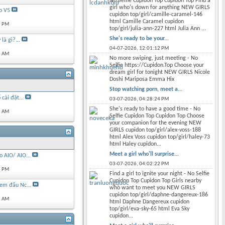
No Selfie Cupidon Top Cupidon Top Find a
girl who's down for anything NEW GIRLS
o V5
cupidon top/girl/camille-caramel-146
html Camille Caramel cupidon
9 PM
top/girl/julia-ann-227 html Julia Ann ...
She's ready to be your...
là gì?...
04-07-2026,
12:01:12 PM
4 AM
No more swiping, just meeting - No
Selfie https://Cupidon.Top Choose your
dream girl for tonight NEW GIRLS Nicole
Doshi Mariposa Emma Hix
Stop watching porn, meet a...
 cài đặt...
03-07-2026,
04:28:24 PM
She's ready to have a good time - No
2 AM
Selfie Cupidon Top Cupidon Top Choose
your companion for the evening NEW
GIRLS cupidon top/girl/alex-voss-188
html Alex Voss cupidon top/girl/haley-73
html Haley cupidon...
Meet a girl who'll surprise...
 AIO/ AIO...
03-07-2026,
04:02:22 PM
1 PM
Find a girl to ignite your night - No Selfie
Cupidon Top Cupidon Top Girls nearby
em đấu Nc...
who want to meet you NEW GIRLS
cupidon top/girl/daphne-dangereux-186
2 AM
html Daphne Dangereux cupidon
top/girl/eva-sky-65 html Eva Sky
cupidon...