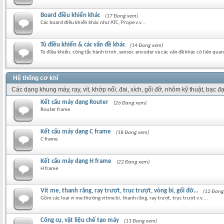
Board điều khiển khác
(17 Đang xem)
Các board điều khiển khác như ATC, Prope v.v...
Tủ điều khiển & các vấn đề khác
(14 Đang xem)
Tủ điều khiển, công tắc hành trình, sensor, encoder và các vấn đề khác có liên quan 
Hệ thống cơ khí
Các dạng khung máy, ray, vít, khớp nối, đai, xích, gối đỡ, nhôm kỹ thuật, bạc đạ
Kết cấu máy dạng Router
(26 Đang xem)
Router frame
Kết cấu máy dạng C frame
(18 Đang xem)
C frame
Kết cấu máy dạng H frame
(22 Đang xem)
H frame
Vít me, thanh răng, ray trượt, trục trượt, vòng bi, gối đở...
(12 Đang
Gồm các loại ví me thường vitme bi, thanh răng, ray trượt, trục trượt v.v....
Công cụ, vật liệu chế tạo máy
(13 Đang xem)