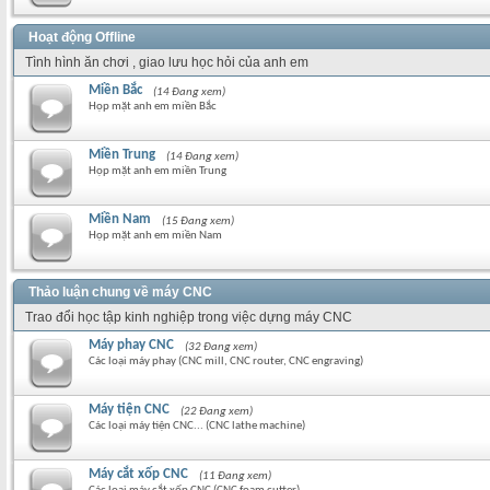
Hoạt động Offline
Tình hình ăn chơi , giao lưu học hỏi của anh em
Miền Bắc
(14 Đang xem)
Họp mặt anh em miền Bắc
Miền Trung
(14 Đang xem)
Họp mặt anh em miền Trung
Miền Nam
(15 Đang xem)
Họp mặt anh em miền Nam
Thảo luận chung về máy CNC
Trao đổi học tập kinh nghiệp trong việc dựng máy CNC
Máy phay CNC
(32 Đang xem)
Các loại máy phay (CNC mill, CNC router, CNC engraving)
Máy tiện CNC
(22 Đang xem)
Các loại máy tiện CNC... (CNC lathe machine)
Máy cắt xốp CNC
(11 Đang xem)