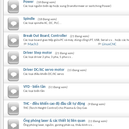
Power
(18 Đang xem)
Các loại nguồn biến áp hoặc xung (transformeer or switching Power)
Spindle
(18 Đang xem)
Các loại spindle AC, DC, PLC...
Break Out Board, Controller
(21 Đang xem)
Các loại board giao tiếp giữa PC và máy, dùng cổng LPT, USB, Serial v.v... hoặc các
Mach3
LinuxCNC
Driver Step motor
(21 Đang xem)
Các loại driver 2 pha, 3 pha, 5 pha v.v...
Driver DC/AC servo motor
(15 Đang xem)
Các loại điều khiển DC/AC servo
VFD - biến tần
(51 Đang xem)
Các loại biến tần
THC - điều khiển cao độ đầu cắt tự động
(9 Đang xem)
THC (Torch Height Control) cho Plasma & Oxy-Gas
Ống phóng laser & các thiết bị liên quan
(11 Đang xem)
Ống phóng laser, nguồn, gương phản xạ, thấu kính v.v...