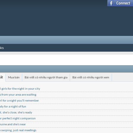
nks
hất
Mua bán
Bài viết có nhiều người tham gia
Bài viết có nhiều người xem
l girls for the night in your city
ls from your area are waiting
irl for a night you'll remember
ady for a night of fun
l, she's close, she's ready
ur perfect night companion
nuine and she's near
swiping, just real meetings