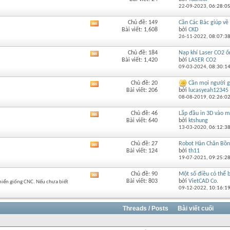
RSS
này
22-09-2023,
06:28:0
của
diễn
Chủ đề: 149
Cần Các Bác giúp về 
Xem
đàn
Bài viết: 1,608
bởi
CKD
RSS
này
26-11-2022,
08:07:3
của
diễn
Chủ đề: 184
Nạp khí Laser CO2 ốn
Xem
đàn
Bài viết: 1,420
bởi
LASER CO2
RSS
này
09-03-2024,
08:30:1
của
diễn
Chủ đề: 20
Cần mọi người g
Xem
đàn
Bài viết: 206
bởi
lucasyeah12345
RSS
này
08-08-2019,
02:26:0
của
diễn
Chủ đề: 46
Lắp đầu in 3D vào 
Xem
đàn
Bài viết: 640
bởi
ktshung
RSS
này
13-03-2020,
06:12:3
của
diễn
Chủ đề: 27
Robot Hàn Chân Bồn
Xem
đàn
Bài viết: 124
bởi
th11
RSS
này
19-07-2021,
09:25:2
của
diễn
Chủ đề: 90
Một số điều có thể b
Xem
đàn
Bài viết: 803
bởi
VietCAD Co.
khiển giống CNC. Nếu chưa biết
RSS
này
09-12-2022,
10:16:1
của
diễn
đàn
Threads / Posts
Bài viết cuối
này