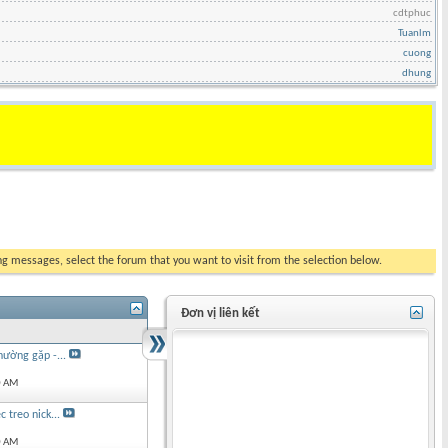
cdtphuc
Tuanlm
cuong
dhung
ing messages, select the forum that you want to visit from the selection below.
Đơn vị liên kết
ường gặp -...
0 AM
 treo nick...
0 AM