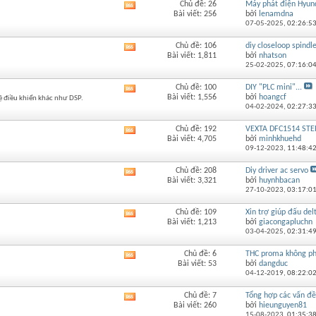
Chủ đề: 26
Máy phát điện Hyunda
Xem
Bài viết: 256
bởi
lenamdna
RSS
07-05-2025,
02:26:5
của
diễn
Chủ đề: 106
diy closeloop spindl
Xem
đàn
Bài viết: 1,811
bởi
nhatson
RSS
này
25-02-2025,
07:16:0
của
diễn
Chủ đề: 100
DIY "PLC mini"...
Xem
đàn
Bài viết: 1,556
bởi
hoangcf
 hệ điều khiển khác như DSP.
RSS
này
04-02-2024,
02:27:3
của
diễn
Chủ đề: 192
VEXTA DFC1514 STEP
Xem
đàn
Bài viết: 4,705
bởi
minhkhuehd
RSS
này
09-12-2023,
11:48:4
của
diễn
Chủ đề: 208
Diy driver ac servo
Xem
đàn
Bài viết: 3,321
bởi
huynhbacan
RSS
này
27-10-2023,
03:17:0
của
diễn
Chủ đề: 109
Xin trợ giúp đấu del
Xem
đàn
Bài viết: 1,213
bởi
giacongapluchn
RSS
này
03-04-2025,
02:31:4
của
diễn
Chủ đề: 6
THC proma không phả
Xem
đàn
Bài viết: 53
bởi
dangduc
RSS
này
04-12-2019,
08:22:0
của
diễn
Chủ đề: 7
Tổng hợp các vấn đề
Xem
đàn
Bài viết: 260
bởi
hieunguyen81
RSS
này
15-08-2023,
01:35:3