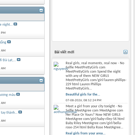
e night...
4 PM
Nẵng
7 AM
Bài viết mới
 Đà Lạt,...
Real girls, real moments, real now - No
Selfie MeetPrettyGirls com
9 AM
MeetPrettyGirls com Spend the night
with any of them NEW GIRLS
MeetPrettyGirls com/girl/lauren-phillips-
229 html Lauren Phillips
MeetPrettyGirls...
Beautiful girls for the...
 xương máu
07-08-2026,
08:52:24 PM
9 AM
Meet a girl from your city tonight - No
Selfie MeetAgree com MeetAgree com
tay thành...
Her Place Or Yours? Now NEW GIRLS
MeetAgree com/girl/baby-riley-56 html
1 AM
Baby Riley MeetAgree com/girl/bella-
rose-254 html Bella Rose MeetAgree...
Real girls from your area...