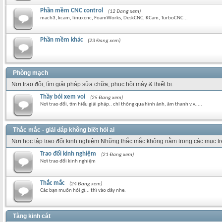
Phần mềm CNC control
(12 Đang xem)
mach3, kcam, linuxcnc, FoamWorks, DeskCNC, KCam, TurboCNC...
Phần mềm khác
(23 Đang xem)
Phòng mạch
Nơi trao đổi, tìm giải pháp sửa chữa, phục hồi máy & thiết bị.
Thầy bói xem voi
(25 Đang xem)
Nơi trao đổi, tìm hiểu giải pháp.. chỉ thông qua hình ảnh, âm thanh v.v.....
Thắc mắc - giải đáp không biết hỏi ai
Nơi học tập trao đổi kinh nghiệm Những thắc mắc không nằm trong các mục t
Trao đổi kinh nghiệm
(21 Đang xem)
Nơi trao đổi kinh nghiệm
Thắc mắc
(24 Đang xem)
Các bạn muốn hỏi gì... thì vào đây nhe.
Tàng kinh cát