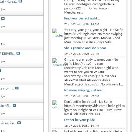
com/girl/remy-lacroix-241 html Remy
i - Korea...
LaCroix MeetAgree com/girl/olivia-
ponton-222 html Olivia Ponton
3 PM
MeetAgree...
Find your perfect night...
e
21-07-2026,
06:09:14 AM
4 PM
Your city, your girls, your night - No Selfie
https://GirlSingle.com No more swiping,
just meeting NEW GIRLS Monika Reed
Mina Moon Kriss Kiss Sonya Vibe
3 PM
She's genuine and she's near
 DRIVER...
19-07-2026,
09:26:51 PM
Girls who are ready to meet you - No
2 PM
Selfie MeetPrettyGirls com
MeetPrettyGirls com Meet a girl who
wants to see you NEW GIRLS
MeetPrettyGirls com/girl/alexandra-
1 PM
alexa-204 html Alexandra Alexa
MeetPrettyGirls com/girl/lola-kinks-21...
ta vfd-m...
No more swiping, just real...
19-07-2026,
03:03:59 AM
9 AM
Don't settle for virtual - No Selfie
https://MeetPrettyGirls.com Find a girl to
n hồi...
ignite your night NEW GIRLS Yumi Brett
Rossi Lola Kinks Rita Tira
2 PM
Let her be your guide...
 về nguồn...
18-07-2026,
10:57:14 PM
Hot girls are just a click away - No Selfie
8 PM