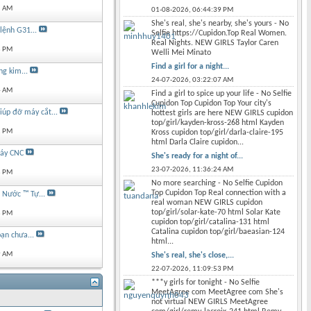
5 AM
01-08-2026,
06:44:39 PM
She's real, she's nearby, she's yours - No
lệnh G31...
Selfie https://Cupidon.Top Real Women.
Real Nights. NEW GIRLS Taylor Caren
8 PM
Welli Mei Minato
Find a girl for a night...
g kim...
24-07-2026,
03:22:07 AM
4 AM
Find a girl to spice up your life - No Selfie
Cupidon Top Cupidon Top Your city's
iúp đỡ máy cắt...
hottest girls are here NEW GIRLS cupidon
top/girl/kayden-kross-268 html Kayden
2 PM
Kross cupidon top/girl/darla-claire-195
html Darla Claire cupidon...
máy CNC
She's ready for a night of...
23-07-2026,
11:36:24 AM
8 PM
No more searching - No Selfie Cupidon
Top Cupidon Top Real connection with a
 Nước ™ Tự...
real woman NEW GIRLS cupidon
top/girl/solar-kate-70 html Solar Kate
8 PM
cupidon top/girl/catalina-131 html
Catalina cupidon top/girl/baeasian-124
ạn chưa...
html...
9 AM
She's real, she's close,...
22-07-2026,
11:09:53 PM
***y girls for tonight - No Selfie
MeetAgree com MeetAgree com She's
not virtual NEW GIRLS MeetAgree