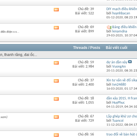
của
diễn
Chủ đề: 39
DIY mạch điều khiển 
Xem
đàn
Bài viết: 522
bởi
huynhbacan
RSS
này
05-12-2020,
08:23:1
của
diễn
Chủ đề: 69
Bảng điều khiển
Xem
đàn
Bài viết: 899
bởi
lenamdna
đến điện v.v...
RSS
này
29-03-2025,
10:37:0
của
diễn
đàn
Threads / Posts
Bài viết cuối
này
n, thanh răng, đai ốc...
Chủ đề: 59
dự án dần xây
Xem
Bài viết: 2,984
bởi
VuongAn
RSS
20-11-2020,
08:35:2
của
diễn
Chủ đề: 37
Xin tư vấn về đổ sik
Xem
đàn
Bài viết: 2,400
bởi
tvn24680
RSS
này
16-03-2020,
01:17:3
của
diễn
Chủ đề: 18
dần xây 2015, H fra
Xem
đàn
Bài viết: 1,055
bởi
HuyPhuc
RSS
này
04-11-2019,
04:34:1
của
diễn
Chủ đề: 67
Lắp ghép khử zơ cho 
 xem)
Xem
đàn
Bài viết: 729
bởi
Tuancoi
RSS
này
11-12-2022,
08:04:1
của
diễn
Chủ đề: 56
trao đổi về bàn hút c
Xem
đàn