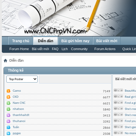
Trang chủ
Diễn đàn
Bài gửi hôm nay
Bài viết mới
Forum Home
Bài viết mới
FAQ
Lịch
Community
Forum Actions
Quick Li
Diễn đàn
Thống kê
Bài viết mới n
Gamo
Beautifu
7149
CKD
Real gir
6677
Nam CNC
Find a g
6621
nhatson
She's re
5840
thanhhaitdt
She's rea
3413
thuhanoi
Find yo
3392
Tuấn
She's ge
2866
ppgas
No more 
2508