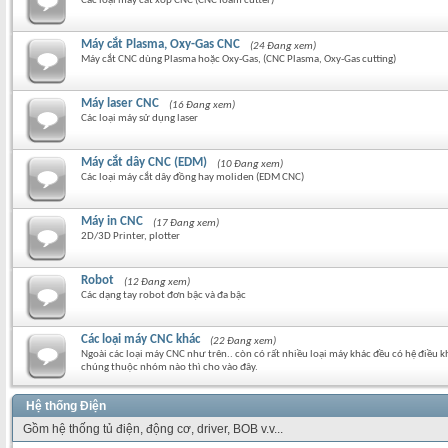
Các loại máy cắt xốp CNC (CNC foam cutter)
Máy cắt Plasma, Oxy-Gas CNC
(24 Đang xem)
Máy cắt CNC dùng Plasma hoặc Oxy-Gas, (CNC Plasma, Oxy-Gas cutting)
Máy laser CNC
(16 Đang xem)
Các loại máy sử dụng laser
Máy cắt dây CNC (EDM)
(10 Đang xem)
Các loại máy cắt dây đồng hay moliden (EDM CNC)
Máy in CNC
(17 Đang xem)
2D/3D Printer, plotter
Robot
(12 Đang xem)
Các dạng tay robot đơn bậc và đa bậc
Các loại máy CNC khác
(22 Đang xem)
Ngoài các loại máy CNC như trên.. còn có rất nhiều loại máy khác đều có hệ điều 
chúng thuộc nhóm nào thì cho vào đây.
Hệ thống Điện
Gồm hệ thống tủ điện, động cơ, driver, BOB v.v...