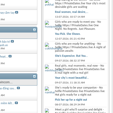
https://PrivateDates.live Your city's most
7 PM
desirable girls are waiting
Real women, real desire,...
hay cầm tay
13-07-2026,
10:57:14 AM
9 PM
Girls who are ready to meet you - No
Selfie https://PrivateDates.live One
Night. No Regrets. Just Pleasure.
You Pick. She Shows.
12-07-2026,
05:21:43 PM
 bảo trì
Girls who are ready for anything - No
anh.vn
Selfie https://PrivateDates.live A night of
0 PM
passion awaits
She’s Expensive. But You...
hoạt...
09-07-2026,
08:32:37 PM
7 PM
Real girls, real moments, real now - No
Selfie PrivateDates live PrivateDates live
A real night with a real girl
Your city's most beautiful...
incom....
09-07-2026,
11:18:31 AM
She's ready to be your companion - No
ạ đằng sau...
Selfie PrivateDates live PrivateDates live
Hot girls ready for a night out
9 AM
Pick her up for a night out
n mềm kết...
08-07-2026,
08:29:34 PM
Meet a girl who'll surprise and delight -
6 AM