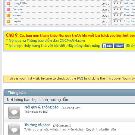
hung1706
Let her 
2489
Ga con
Beautif
2369
solero
The best
2278
Luyến
Stop Swi
2135
Chú ý
: Các bạn nên tham khảo Nội quy trước khi viết bài (click vào liên kết bê
*
Nội quy và Thông báo diễn đàn CNCProVN.com
*
Nếu bạn thấy hứng thú với bài viết. Hãy dùng chức năng
để chi
If this is your first visit, be sure to check out the
FAQ
by clicking the link above. You ma
Thông báo
Nơi thông báo, họp hành, hướng dẫn
Nội quy & Thông báo
(31 Đang xem)
Thông báo từ BQT
Thưởng và phạt
(3 Đang xem)
Tuyên dương hoặc kỷ luật thành viên vi phạm Quy định của diễn đàn