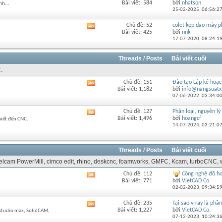
Bài viết: 584
bởi
nhatson
nh...
RSS
này
25-02-2025,
06:56:2
của
diễn
Chủ đề: 52
colet kẹp dao máy p
Xem
đàn
Bài viết: 425
bởi
nnk
RSS
này
17-07-2020,
08:24:1
của
diễn
đàn
Threads / Posts
Bài viết cuối
này
.
Chủ đề: 151
Đào tạo Lập kế hoạch
Xem
Bài viết: 1,182
bởi
info@nangsuatx
RSS
07-06-2022,
03:34:0
của
diễn
Chủ đề: 127
Phân loại, nguyên lý 
Xem
đàn
Bài viết: 1,496
bởi
hoangcf
hiết đến CNC.
RSS
này
14-07-2024,
03:21:0
của
diễn
đàn
Threads / Posts
Bài viết cuối
này
 Delcam PowerMill, cimco edit, rhino, deskcnc, foamworks, GMFC, Kcam, turboCNC, w
Chủ đề: 112
Công nghệ đồ ho
Xem
Bài viết: 771
bởi
VietCAD Co.
RSS
02-02-2023,
09:34:5
của
diễn
Chủ đề: 235
Tại sao v-ray là phầ
Xem
đàn
Bài viết: 1,227
bởi
VietCAD Co.
dstudio max, SolidCAM,
RSS
này
07-12-2023,
10:24:3
của