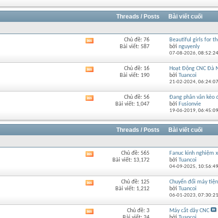
của
diễn
đàn
Threads / Posts
Bài viết cuối
này
Chủ đề: 76
Beautiful girls for th
Xem
Bài viết: 587
bởi
nguyenly
RSS
07-08-2026,
08:52:2
của
diễn
Chủ đề: 16
Hoạt Động CNC Đà 
Xem
đàn
Bài viết: 190
bởi
Tuancoi
RSS
này
21-02-2024,
06:24:0
của
diễn
Chủ đề: 56
Đang phân vân kèo đi
Xem
đàn
Bài viết: 1,047
bởi
Fusionvie
RSS
này
19-06-2019,
06:45:0
của
diễn
đàn
Threads / Posts
Bài viết cuối
này
Chủ đề: 565
Fanuc kinh nghiệm
Xem
Bài viết: 13,172
bởi
Tuancoi
RSS
04-09-2025,
10:56:4
của
diễn
Chủ đề: 125
Chuyển đổi máy tiện 
Xem
đàn
Bài viết: 1,212
bởi
Tuancoi
RSS
này
06-01-2023,
07:30:2
của
diễn
Chủ đề: 3
Máy cắt dây CNC
Xem
đàn
Bài viết: 24
bởi
Tuancoi