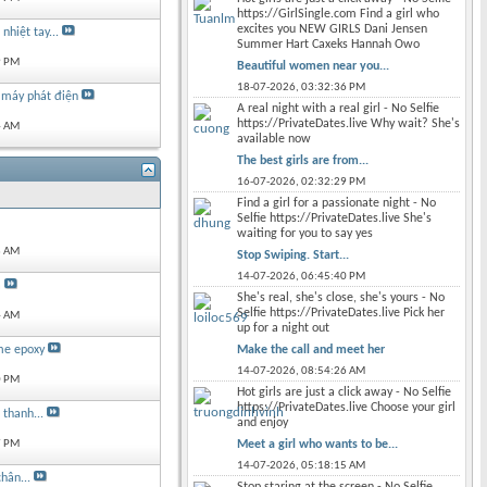
https://GirlSingle.com Find a girl who
excites you NEW GIRLS Dani Jensen
nhiệt tay...
Summer Hart Caxeks Hannah Owo
9 PM
Beautiful women near you...
18-07-2026,
03:32:36 PM
 máy phát điện
A real night with a real girl - No Selfie
https://PrivateDates.live Why wait? She's
4 AM
available now
The best girls are from...
16-07-2026,
02:32:29 PM
Find a girl for a passionate night - No
Selfie https://PrivateDates.live She's
waiting for you to say yes
3 AM
Stop Swiping. Start...
14-07-2026,
06:45:40 PM
a
She's real, she's close, she's yours - No
Selfie https://PrivateDates.live Pick her
4 AM
up for a night out
Make the call and meet her
me epoxy
14-07-2026,
08:54:26 AM
0 PM
Hot girls are just a click away - No Selfie
https://PrivateDates.live Choose your girl
thanh...
and enjoy
Meet a girl who wants to be...
7 PM
14-07-2026,
05:18:15 AM
hân...
Stop staring at the screen - No Selfie