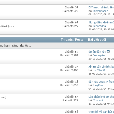
của
diễn
Chủ đề: 39
DIY mạch điều khiển 
Xem
đàn
Bài viết: 522
bởi
huynhbacan
RSS
này
05-12-2020,
08:23:1
của
diễn
Chủ đề: 69
Bảng điều khiển má
Xem
đàn
Bài viết: 899
bởi
lenamdna
đến điện v.v...
RSS
này
29-03-2025,
10:37:0
của
diễn
đàn
Threads / Posts
Bài viết cuối
này
n, thanh răng, đai ốc...
Chủ đề: 59
dự án dần xây
Xem
Bài viết: 2,984
bởi
VuongAn
RSS
20-11-2020,
08:35:2
của
diễn
Chủ đề: 37
Xin tư vấn về đổ sik
Xem
đàn
Bài viết: 2,400
bởi
tvn24680
RSS
này
16-03-2020,
01:17:3
của
diễn
Chủ đề: 18
dần xây 2015, H fra
Xem
đàn
Bài viết: 1,055
bởi
HuyPhuc
RSS
này
04-11-2019,
04:34:1
của
diễn
Chủ đề: 67
Lắp ghép khử zơ cho 
 xem)
Xem
đàn
Bài viết: 729
bởi
Tuancoi
RSS
này
11-12-2022,
08:04:1
của
diễn
Chủ đề: 56
trao đổi về bàn hút c
Xem
đàn