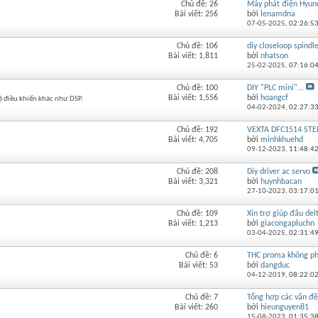
Chủ đề: 26
Máy phát điện Hyunda
Xem
Bài viết: 256
bởi
lenamdna
RSS
07-05-2025,
02:26:5
của
diễn
Chủ đề: 106
diy closeloop spindl
Xem
đàn
Bài viết: 1,811
bởi
nhatson
RSS
này
25-02-2025,
07:16:0
của
diễn
Chủ đề: 100
DIY "PLC mini"...
Xem
đàn
Bài viết: 1,556
bởi
hoangcf
 hệ điều khiển khác như DSP.
RSS
này
04-02-2024,
02:27:3
của
diễn
Chủ đề: 192
VEXTA DFC1514 STEP
Xem
đàn
Bài viết: 4,705
bởi
minhkhuehd
RSS
này
09-12-2023,
11:48:4
của
diễn
Chủ đề: 208
Diy driver ac servo
Xem
đàn
Bài viết: 3,321
bởi
huynhbacan
RSS
này
27-10-2023,
03:17:0
của
diễn
Chủ đề: 109
Xin trợ giúp đấu del
Xem
đàn
Bài viết: 1,213
bởi
giacongapluchn
RSS
này
03-04-2025,
02:31:4
của
diễn
Chủ đề: 6
THC proma không phả
Xem
đàn
Bài viết: 53
bởi
dangduc
RSS
này
04-12-2019,
08:22:0
của
diễn
Chủ đề: 7
Tổng hợp các vấn đề
Xem
đàn
Bài viết: 260
bởi
hieunguyen81
RSS
này
15-08-2023,
01:35:3