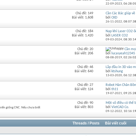
RSS
này
22-09-2023,
06:28:0
của
diễn
Chủ đề: 149
Cần Các Bác giúp về 
Xem
đàn
Bài viết: 1,608
bởi
CKD
RSS
này
26-11-2022,
08:07:3
của
diễn
Chủ đề: 184
Nạp khí Laser CO2 ốn
Xem
đàn
Bài viết: 1,420
bởi
LASER CO2
RSS
này
09-03-2024,
08:30:1
của
diễn
Chủ đề: 20
Cần mọi
Xem
đàn
Bài viết: 206
bởi
lucasyeah12345
RSS
này
08-08-2019,
02:26:0
của
diễn
Chủ đề: 46
Lắp đầu in 3D vào 
Xem
đàn
Bài viết: 640
bởi
ktshung
RSS
này
13-03-2020,
06:12:3
của
diễn
Chủ đề: 27
Robot Hàn Chân Bồn
Xem
đàn
Bài viết: 124
bởi
th11
RSS
này
19-07-2021,
09:25:2
của
diễn
Chủ đề: 90
Một số điều có thể b
Xem
đàn
Bài viết: 803
bởi
VietCAD Co.
khiển giống CNC. Nếu chưa biết
RSS
này
09-12-2022,
10:16:1
của
diễn
đàn
Threads / Posts
Bài viết cuối
này