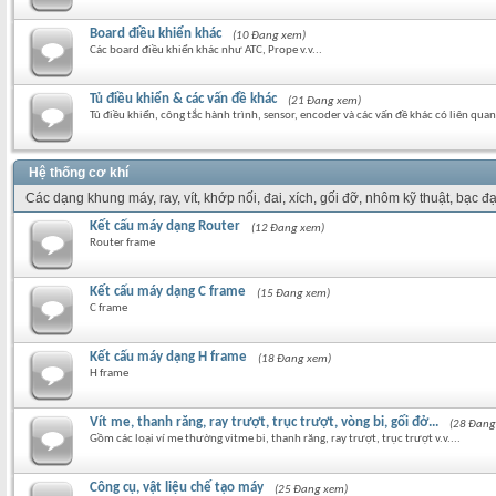
Board điều khiển khác
(10 Đang xem)
Các board điều khiển khác như ATC, Prope v.v...
Tủ điều khiển & các vấn đề khác
(21 Đang xem)
Tủ điều khiển, công tắc hành trình, sensor, encoder và các vấn đề khác có liên quan 
Hệ thống cơ khí
Các dạng khung máy, ray, vít, khớp nối, đai, xích, gối đỡ, nhôm kỹ thuật, bạc đạ
Kết cấu máy dạng Router
(12 Đang xem)
Router frame
Kết cấu máy dạng C frame
(15 Đang xem)
C frame
Kết cấu máy dạng H frame
(18 Đang xem)
H frame
Vít me, thanh răng, ray trượt, trục trượt, vòng bi, gối đở...
(28 Đang
Gồm các loại ví me thường vitme bi, thanh răng, ray trượt, trục trượt v.v....
Công cụ, vật liệu chế tạo máy
(25 Đang xem)