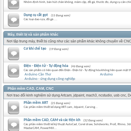
Nhôm định hình, bàn hút chân không, mâm cặp, đồ gá, thước đo, dụng cụ cân chỉ
Dụng cụ cắt gọt
(15 Đang xem)
Các loại dao rựa, đồ gá ....
Máy, thiết bị và sản phẩm khác
Nơi tập trung máy, thiết bị cũng như các sản phẩm khác không chuyên về CNC
Cơ khí chế tạo
(19 Đang xem)
Điện - Điện tử - Tự động hóa
(46 Đang xem)
Các sản phẩm có liên quan đến Điện - Điện tử - Tự động hóa không liên quan mật t
Arduino Cần Thơ
Arduino
Arduino - ứng dụng công nghiệp
Phần mềm CAD, CAM, CNC
Nơi trao đổi kinh nghiệm sử dụng Artcam, jdpaint, mach3, ncstudio, usb cnc,
Phần mềm ART
(25 Đang xem)
Các phần mềm thiết kế dạng ART cam, Jdpaint, Carving...
Phần mềm CAD, CAM và các tiện ích
(32 Đang xem)
Các phần mềm thiết kế kỹ thuật AutoCad, Corel draw, Solidworks, ProE, Rhino, 3
MasterCAM, PowerMill...