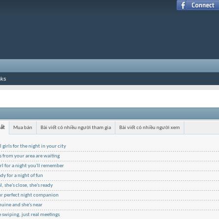
nks
hất
Mua bán
Bài viết có nhiều người tham gia
Bài viết có nhiều người xem
l girls for the night in your city
ls from your area are waiting
irl for a night you'll remember
ady for a night of fun
l, she's close, she's ready
ur perfect night companion
nuine and she's near
swiping, just real meetings