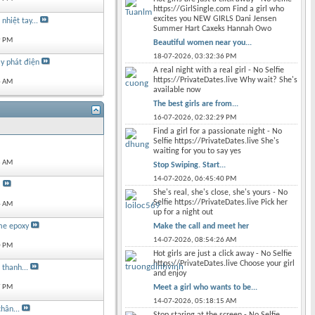
https://GirlSingle.com Find a girl who
excites you NEW GIRLS Dani Jensen
nhiệt tay...
Summer Hart Caxeks Hannah Owo
9 PM
Beautiful women near you...
18-07-2026,
03:32:36 PM
y phát điện
A real night with a real girl - No Selfie
https://PrivateDates.live Why wait? She's
4 AM
available now
The best girls are from...
16-07-2026,
02:32:29 PM
Find a girl for a passionate night - No
Selfie https://PrivateDates.live She's
waiting for you to say yes
3 AM
Stop Swiping. Start...
14-07-2026,
06:45:40 PM
a
She's real, she's close, she's yours - No
Selfie https://PrivateDates.live Pick her
4 AM
up for a night out
Make the call and meet her
me epoxy
14-07-2026,
08:54:26 AM
0 PM
Hot girls are just a click away - No Selfie
https://PrivateDates.live Choose your girl
thanh...
and enjoy
Meet a girl who wants to be...
7 PM
14-07-2026,
05:18:15 AM
hân...
Stop staring at the screen - No Selfie