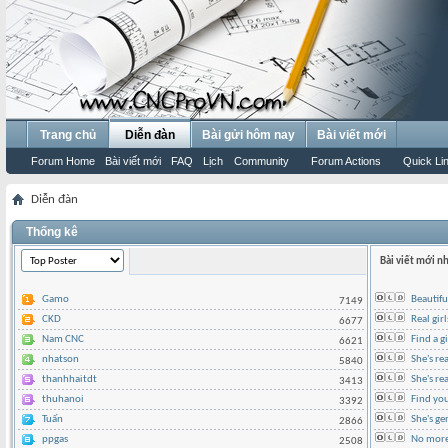
Trang chủ
Diễn đàn
Bài gửi hôm nay
Bài viết mới
Forum Home
Bài viết mới
FAQ
Lịch
Community
Forum Actions
Quick Li
Diễn đàn
Thống kê
Bài viết mới n
Gamo
Beautifu
7149
CKD
Real gir
6677
Nam CNC
Find a g
6621
nhatson
She's re
5840
thanhhaitdt
She's rea
3413
thuhanoi
Find yo
3392
Tuấn
She's ge
2866
ppgas
No more 
2508