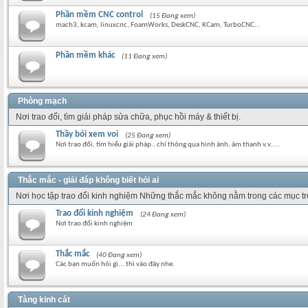
Phần mềm CNC control
(15 Đang xem)
mach3, kcam, linuxcnc, FoamWorks, DeskCNC, KCam, TurboCNC...
Phần mềm khác
(11 Đang xem)
Phòng mạch
Nơi trao đổi, tìm giải pháp sửa chữa, phục hồi máy & thiết bị.
Thầy bói xem voi
(25 Đang xem)
Nơi trao đổi, tìm hiểu giải pháp.. chỉ thông qua hình ảnh, âm thanh v.v.....
Thắc mắc - giải đáp không biết hỏi ai
Nơi học tập trao đổi kinh nghiệm Những thắc mắc không nằm trong các mục t
Trao đổi kinh nghiệm
(24 Đang xem)
Nơi trao đổi kinh nghiệm
Thắc mắc
(40 Đang xem)
Các bạn muốn hỏi gì... thì vào đây nhe.
Tàng kinh cát