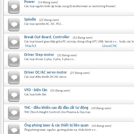
Power
(14 Đang xem)
Các loại nguồn biến áp hoặc xung (transformeer or switching Power)
Spindle
(25 Đang xem)
Các loại spindle AC, DC, PLC...
Break Out Board, Controller
(52 Đang xem)
Các loại board giao tiếp giữa PC và máy, dùng cổng LPT, USB, Serial v.v... hoặc các
Mach3
LinuxCNC
Driver Step motor
(32 Đang xem)
Các loại driver 2 pha, 3 pha, 5 pha v.v...
Driver DC/AC servo motor
(27 Đang xem)
Các loại điều khiển DC/AC servo
VFD - biến tần
(25 Đang xem)
Các loại biến tần
THC - điều khiển cao độ đầu cắt tự động
(10 Đang xem)
THC (Torch Height Control) cho Plasma & Oxy-Gas
Ống phóng laser & các thiết bị liên quan
(10 Đang xem)
Ống phóng laser, nguồn, gương phản xạ, thấu kính v.v...