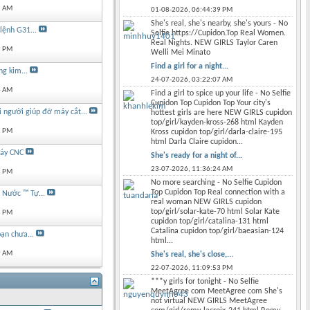
5 AM
01-08-2026,
06:44:39 PM
She's real, she's nearby, she's yours - No
lệnh G31...
Selfie https://Cupidon.Top Real Women.
Real Nights. NEW GIRLS Taylor Caren
8 PM
Welli Mei Minato
Find a girl for a night...
g kim...
24-07-2026,
03:22:07 AM
4 AM
Find a girl to spice up your life - No Selfie
Cupidon Top Cupidon Top Your city's
 người giúp đỡ máy cắt...
hottest girls are here NEW GIRLS cupidon
top/girl/kayden-kross-268 html Kayden
2 PM
Kross cupidon top/girl/darla-claire-195
html Darla Claire cupidon...
máy CNC
She's ready for a night of...
23-07-2026,
11:36:24 AM
8 PM
No more searching - No Selfie Cupidon
Top Cupidon Top Real connection with a
 Nước ™ Tự...
real woman NEW GIRLS cupidon
top/girl/solar-kate-70 html Solar Kate
8 PM
cupidon top/girl/catalina-131 html
Catalina cupidon top/girl/baeasian-124
ạn chưa...
html...
9 AM
She's real, she's close,...
22-07-2026,
11:09:53 PM
***y girls for tonight - No Selfie
MeetAgree com MeetAgree com She's
not virtual NEW GIRLS MeetAgree