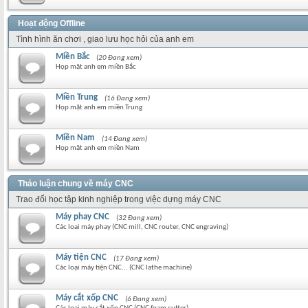
Hoạt động Offline
Tình hình ăn chơi , giao lưu học hỏi của anh em
Miền Bắc
(20 Đang xem)
Họp mặt anh em miền Bắc
Miền Trung
(16 Đang xem)
Họp mặt anh em miền Trung
Miền Nam
(14 Đang xem)
Họp mặt anh em miền Nam
Thảo luận chung về máy CNC
Trao đổi học tập kinh nghiệp trong việc dựng máy CNC
Máy phay CNC
(32 Đang xem)
Các loại máy phay (CNC mill, CNC router, CNC engraving)
Máy tiện CNC
(17 Đang xem)
Các loại máy tiện CNC... (CNC lathe machine)
Máy cắt xốp CNC
(6 Đang xem)