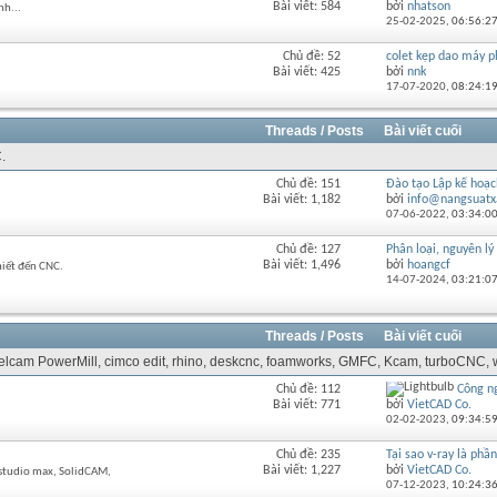
Bài viết: 584
bởi
nhatson
nh...
RSS
này
25-02-2025,
06:56:2
của
diễn
Chủ đề: 52
colet kẹp dao máy p
Xem
đàn
Bài viết: 425
bởi
nnk
RSS
này
17-07-2020,
08:24:1
của
diễn
đàn
Threads / Posts
Bài viết cuối
này
.
Chủ đề: 151
Đào tạo Lập kế hoạch
Xem
Bài viết: 1,182
bởi
info@nangsuatx
RSS
07-06-2022,
03:34:0
của
diễn
Chủ đề: 127
Phân loại, nguyên lý 
Xem
đàn
Bài viết: 1,496
bởi
hoangcf
hiết đến CNC.
RSS
này
14-07-2024,
03:21:0
của
diễn
đàn
Threads / Posts
Bài viết cuối
này
 Delcam PowerMill, cimco edit, rhino, deskcnc, foamworks, GMFC, Kcam, turboCNC, w
Chủ đề: 112
Công n
Xem
Bài viết: 771
bởi
VietCAD Co.
RSS
02-02-2023,
09:34:5
của
diễn
Chủ đề: 235
Tại sao v-ray là phầ
Xem
đàn
Bài viết: 1,227
bởi
VietCAD Co.
dstudio max, SolidCAM,
RSS
này
07-12-2023,
10:24:3
của