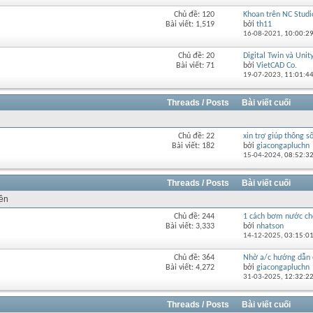
diễn
Chủ đề: 120
Khoan trên NC Studi
Xem
đàn
Bài viết: 1,519
bởi
th11
RSS
này
16-08-2021,
10:00:2
của
diễn
Chủ đề: 20
Digital Twin và Unity 
Xem
đàn
Bài viết: 71
bởi
VietCAD Co.
RSS
này
19-07-2023,
11:01:4
của
diễn
đàn
Threads / Posts
Bài viết cuối
này
Chủ đề: 22
xin trợ giúp thông số
Xem
Bài viết: 182
bởi
giacongapluchn
RSS
15-04-2024,
08:52:3
của
diễn
đàn
Threads / Posts
Bài viết cuối
này
rên
Chủ đề: 244
1 cách bơm nước cho
Xem
Bài viết: 3,333
bởi
nhatson
RSS
14-12-2025,
03:15:0
của
diễn
Chủ đề: 364
Nhờ a/c hướng dẫn 
Xem
đàn
Bài viết: 4,272
bởi
giacongapluchn
RSS
này
31-03-2025,
12:32:2
của
diễn
đàn
Threads / Posts
Bài viết cuối
này