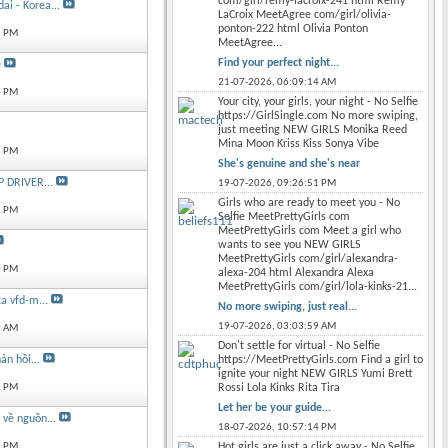
com/girl/remy-lacroix-241 html Remy
i - Korea...
LaCroix MeetAgree com/girl/olivia-
ponton-222 html Olivia Ponton
3 PM
MeetAgree...
Find your perfect night...
e
21-07-2026,
06:09:14 AM
4 PM
Your city, your girls, your night - No Selfie
https://GirlSingle.com No more swiping,
just meeting NEW GIRLS Monika Reed
Mina Moon Kriss Kiss Sonya Vibe
3 PM
She's genuine and she's near
 DRIVER...
19-07-2026,
09:26:51 PM
Girls who are ready to meet you - No
2 PM
Selfie MeetPrettyGirls com
MeetPrettyGirls com Meet a girl who
wants to see you NEW GIRLS
MeetPrettyGirls com/girl/alexandra-
1 PM
alexa-204 html Alexandra Alexa
MeetPrettyGirls com/girl/lola-kinks-21...
ta vfd-m...
No more swiping, just real...
19-07-2026,
03:03:59 AM
9 AM
Don't settle for virtual - No Selfie
https://MeetPrettyGirls.com Find a girl to
n hồi...
ignite your night NEW GIRLS Yumi Brett
Rossi Lola Kinks Rita Tira
2 PM
Let her be your guide...
 về nguồn...
18-07-2026,
10:57:14 PM
Hot girls are just a click away - No Selfie
8 PM