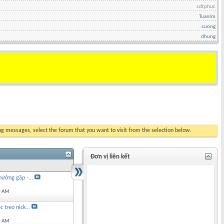
cdtphuc
Tuanlm
cuong
dhung
ing messages, select the forum that you want to visit from the selection below.
Đơn vị liên kết
ường gặp -...
0 AM
 treo nick...
0 AM