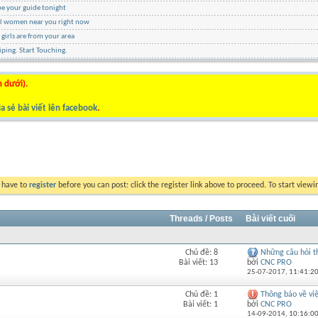
be your guide tonight
ul women near you right now
 girls are from your area
ping. Start Touching.
n dưới).
a sẻ bài viết lên facebook
.
y have to
register
before you can post: click the register link above to proceed. To start view
Threads / Posts
Bài viết cuối
Chủ đề: 8
Những câu hỏi th
Xem
Bài viết: 13
bởi
CNC PRO
RSS
25-07-2017,
11:41:2
của
diễn
Chủ đề: 1
Thông báo về việc
Xem
đàn
Bài viết: 1
bởi
CNC PRO
RSS
này
14-09-2014,
10:16:0