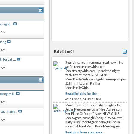
e night...
4 PM
Nẵng
7 AM
Bài viết mới
 Đà Lạt,...
Real girls, real moments, real now - No
Selfie MeetPrettyGirls com
9 AM
MeetPrettyGirls com Spend the night
with any of them NEW GIRLS
MeetPrettyGirls com/girl/lauren-phillips-
229 html Lauren Phillips
MeetPrettyGirls...
Beautiful girls for the...
 xương máu
07-08-2026,
08:52:24 PM
9 AM
Meet a girl from your city tonight - No
Selfie MeetAgree com MeetAgree com
tay thành...
Her Place Or Yours? Now NEW GIRLS
MeetAgree com/girl/baby-riley-56 html
1 AM
Baby Riley MeetAgree com/girl/bella-
rose-254 html Bella Rose MeetAgree...
Real girls from your area...