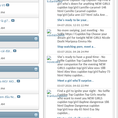
No Selfie Cupidon Top Cupidon Top Find a
girl who's down for anything NEW GIRLS
o V5
cupidon top/girl/camille-caramel-146
html Camille Caramel cupidon
9 PM
top/girl/julia-ann-227 html Julia Ann ...
She's ready to be your...
là gì?...
04-07-2026,
12:01:12 PM
4 AM
No more swiping, just meeting - No
Selfie https://Cupidon.Top Choose your
dream girl for tonight NEW GIRLS Nicole
Doshi Mariposa Emma Hix
Stop watching porn, meet a...
 cài đặt...
03-07-2026,
04:28:24 PM
She's ready to have a good time - No
2 AM
Selfie Cupidon Top Cupidon Top Choose
your companion for the evening NEW
GIRLS cupidon top/girl/alex-voss-188
html Alex Voss cupidon top/girl/haley-73
html Haley cupidon...
Meet a girl who'll surprise...
 AIO/ AIO...
03-07-2026,
04:02:22 PM
1 PM
Find a girl to ignite your night - No Selfie
Cupidon Top Cupidon Top Girls nearby
em đấu Nc...
who want to meet you NEW GIRLS
cupidon top/girl/daphne-dangereux-186
2 AM
html Daphne Dangereux cupidon
top/girl/eva-sky-65 html Eva Sky
cupidon...