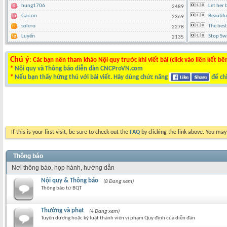
hung1706
Let her 
2489
Ga con
Beautif
2369
solero
The best
2278
Luyến
Stop Swi
2135
Chú ý
: Các bạn nên tham khảo Nội quy trước khi viết bài (click vào liên kết bê
*
Nội quy và Thông báo diễn đàn CNCProVN.com
*
Nếu bạn thấy hứng thú với bài viết. Hãy dùng chức năng
để chi
If this is your first visit, be sure to check out the
FAQ
by clicking the link above. You ma
Thông báo
Nơi thông báo, họp hành, hướng dẫn
Nội quy & Thông báo
(8 Đang xem)
Thông báo từ BQT
Thưởng và phạt
(4 Đang xem)
Tuyên dương hoặc kỷ luật thành viên vi phạm Quy định của diễn đàn