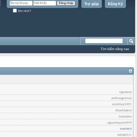
Trợ giúp
Đăng Ký
Ghi nhớ?
Tìm kiếm nâng cao
nguyenly
aothungonmai
minhhuy1401
khanhlekim
tuandana
nguyenquynh043
mactech
beliefs111