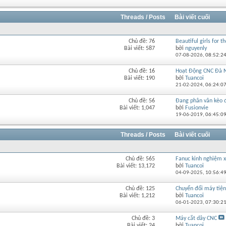
của
diễn
đàn
Threads / Posts
Bài viết cuối
này
Chủ đề: 76
Beautiful girls for th
Xem
Bài viết: 587
bởi
nguyenly
RSS
07-08-2026,
08:52:2
của
diễn
Chủ đề: 16
Hoạt Động CNC Đà 
Xem
đàn
Bài viết: 190
bởi
Tuancoi
RSS
này
21-02-2024,
06:24:0
của
diễn
Chủ đề: 56
Đang phân vân kèo đi
Xem
đàn
Bài viết: 1,047
bởi
Fusionvie
RSS
này
19-06-2019,
06:45:0
của
diễn
đàn
Threads / Posts
Bài viết cuối
này
Chủ đề: 565
Fanuc kinh nghiệm
Xem
Bài viết: 13,172
bởi
Tuancoi
RSS
04-09-2025,
10:56:4
của
diễn
Chủ đề: 125
Chuyển đổi máy tiện 
Xem
đàn
Bài viết: 1,212
bởi
Tuancoi
RSS
này
06-01-2023,
07:30:2
của
diễn
Chủ đề: 3
Máy cắt dây CNC
Xem
đàn
Bài viết: 24
bởi
Tuancoi