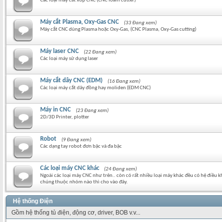
Các loại máy cắt xốp CNC (CNC foam cutter)
Máy cắt Plasma, Oxy-Gas CNC
(33 Đang xem)
Máy cắt CNC dùng Plasma hoặc Oxy-Gas, (CNC Plasma, Oxy-Gas cutting)
Máy laser CNC
(22 Đang xem)
Các loại máy sử dụng laser
Máy cắt dây CNC (EDM)
(16 Đang xem)
Các loại máy cắt dây đồng hay moliden (EDM CNC)
Máy in CNC
(23 Đang xem)
2D/3D Printer, plotter
Robot
(9 Đang xem)
Các dạng tay robot đơn bậc và đa bậc
Các loại máy CNC khác
(24 Đang xem)
Ngoài các loại máy CNC như trên.. còn có rất nhiều loại máy khác đều có hệ điều 
chúng thuộc nhóm nào thì cho vào đây.
Hệ thống Điện
Gồm hệ thống tủ điện, động cơ, driver, BOB v.v...