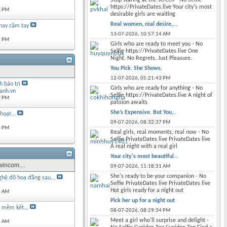
https://PrivateDates.live Your city's most
7 PM
desirable girls are waiting
Real women, real desire,...
hay cầm tay
13-07-2026,
10:57:14 AM
9 PM
Girls who are ready to meet you - No
Selfie https://PrivateDates.live One
Night. No Regrets. Just Pleasure.
You Pick. She Shows.
12-07-2026,
05:21:43 PM
 bảo trì
Girls who are ready for anything - No
anh.vn
Selfie https://PrivateDates.live A night of
0 PM
passion awaits
She’s Expensive. But You...
hoạt...
09-07-2026,
08:32:37 PM
7 PM
Real girls, real moments, real now - No
Selfie PrivateDates live PrivateDates live
A real night with a real girl
Your city's most beautiful...
incom....
09-07-2026,
11:18:31 AM
She's ready to be your companion - No
ghệ đồ hoạ đằng sau...
Selfie PrivateDates live PrivateDates live
Hot girls ready for a night out
9 AM
Pick her up for a night out
n mềm kết...
08-07-2026,
08:29:34 PM
Meet a girl who'll surprise and delight -
6 AM