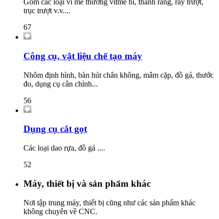
Gồm các loại ví me thường vitme bi, thanh răng, ray trượt,
trục trượt v.v....
67
Công cụ, vật liệu chế tạo máy
Nhôm định hình, bàn hút chân không, mâm cặp, đồ gá, thước
đo, dụng cụ cân chỉnh...
56
Dụng cụ cắt gọt
Các loại dao rựa, đồ gá ....
52
Máy, thiết bị và sản phẩm khác
Nơi tập trung máy, thiết bị cũng như các sản phẩm khác
không chuyên về CNC.