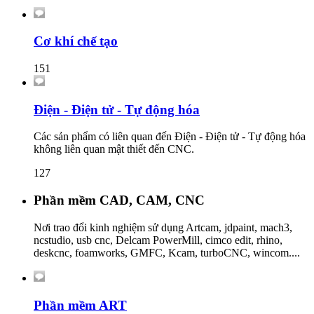
Cơ khí chế tạo
151
Điện - Điện tử - Tự động hóa
Các sản phẩm có liên quan đến Điện - Điện tử - Tự động hóa
không liên quan mật thiết đến CNC.
127
Phần mềm CAD, CAM, CNC
Nơi trao đổi kinh nghiệm sử dụng Artcam, jdpaint, mach3,
ncstudio, usb cnc, Delcam PowerMill, cimco edit, rhino,
deskcnc, foamworks, GMFC, Kcam, turboCNC, wincom....
Phần mềm ART