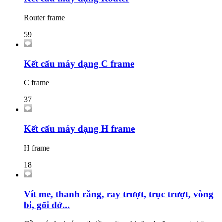
Router frame
59
Kết cấu máy dạng C frame
C frame
37
Kết cấu máy dạng H frame
H frame
18
Vít me, thanh răng, ray trượt, trục trượt, vòng
bi, gối đở...