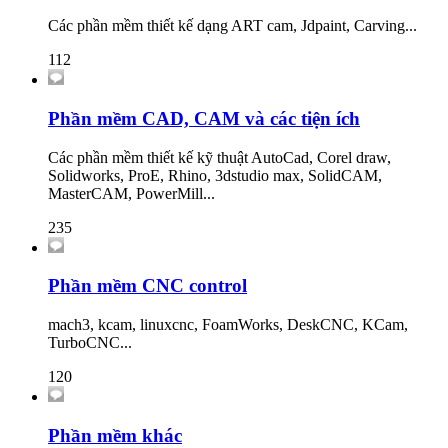
Các phần mềm thiết kế dạng ART cam, Jdpaint, Carving...
112
Phần mềm CAD, CAM và các tiện ích
Các phần mềm thiết kế kỹ thuật AutoCad, Corel draw,
Solidworks, ProE, Rhino, 3dstudio max, SolidCAM,
MasterCAM, PowerMill...
235
Phần mềm CNC control
mach3, kcam, linuxcnc, FoamWorks, DeskCNC, KCam,
TurboCNC...
120
Phần mềm khác