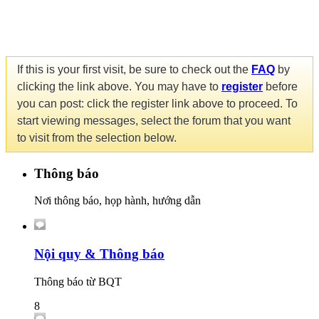
If this is your first visit, be sure to check out the
FAQ
by
clicking the link above. You may have to
register
before
you can post: click the register link above to proceed. To
start viewing messages, select the forum that you want
to visit from the selection below.
Thông báo
Nơi thông báo, họp hành, hướng dẫn
Nội quy & Thông báo
Thông báo từ BQT
8