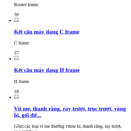
Router frame
59
Kết cấu máy dạng C frame
C frame
37
Kết cấu máy dạng H frame
H frame
18
Vít me, thanh răng, ray trượt, trục trượt, vòng
bi, gối đở...
Gồm các loại ví me thường vitme bi, thanh răng, ray trượt,