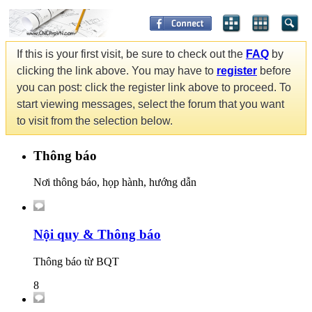
If this is your first visit, be sure to check out the
FAQ
by
clicking the link above. You may have to
register
before
you can post: click the register link above to proceed. To
start viewing messages, select the forum that you want
to visit from the selection below.
Thông báo
Nơi thông báo, họp hành, hướng dẫn
Nội quy & Thông báo
Thông báo từ BQT
8