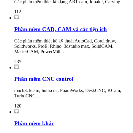
Các phần mềm thiết kế dạng ART cam, Jdpaint, Carving...
112
Phần mềm CAD, CAM và các tiện ích
Các phần mềm thiết kế kỹ thuật AutoCad, Corel draw,
Solidworks, ProE, Rhino, 3dstudio max, SolidCAM,
MasterCAM, PowerMill...
235
Phần mềm CNC control
mach3, kcam, linuxcnc, FoamWorks, DeskCNC, KCam,
TurboCNC...
120
Phần mềm khác