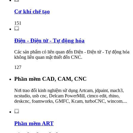
Cơ khí chế tạo
151
Điện - Điện tử - Tự động hóa
Các sản phẩm có liên quan đến Điện - Điện tử - Tự động hóa
không liên quan mật thiết đến CNC.
127
Phần mềm CAD, CAM, CNC
Nơi trao đổi kinh nghiệm sử dụng Artcam, jdpaint, mach3,
ncstudio, usb cnc, Delcam PowerMill, cimco edit, rhino,
deskcnc, foamworks, GMFC, Kcam, turboCNC, wincom....
Phần mềm ART