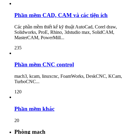
Phần mềm CAD, CAM và các tiện ích
Các phần mềm thiết kế kỹ thuật AutoCad, Corel draw,
Solidworks, ProE, Rhino, 3dstudio max, SolidCAM,
MasterCAM, PowerMill...
235
Phần mềm CNC control
mach3, kcam, linuxcnc, FoamWorks, DeskCNC, KCam,
TurboCNC...
120
Phần mềm khác
20
Phòng mạch