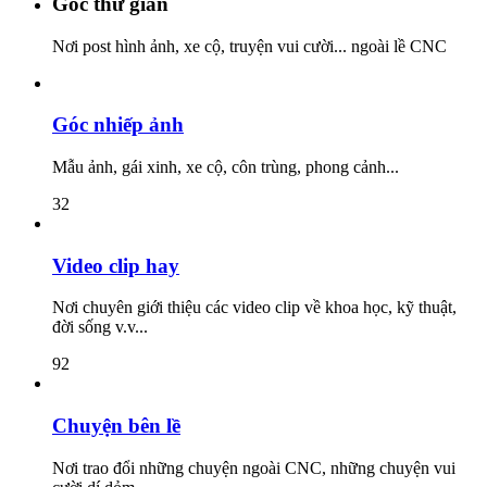
Góc thư giãn
Nơi post hình ảnh, xe cộ, truyện vui cười... ngoài lề CNC
Góc nhiếp ảnh
Mẫu ảnh, gái xinh, xe cộ, côn trùng, phong cảnh...
32
Video clip hay
Nơi chuyên giới thiệu các video clip về khoa học, kỹ thuật,
đời sống v.v...
92
Chuyện bên lề
Nơi trao đổi những chuyện ngoài CNC, những chuyện vui