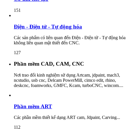
151
Điện - Điện tử - Tự động hóa
Các sản phẩm có liên quan đến Điện - Điện tử - Tự động hóa
không liên quan mật thiết đến CNC.
127
Phần mềm CAD, CAM, CNC
Nơi trao đổi kinh nghiệm sử dụng Artcam, jdpaint, mach3,
ncstudio, usb cnc, Delcam PowerMill, cimco edit, rhino,
deskcnc, foamworks, GMFC, Kcam, turboCNC, wincom....
Phần mềm ART
Các phần mềm thiết kế dạng ART cam, Jdpaint, Carving...
112