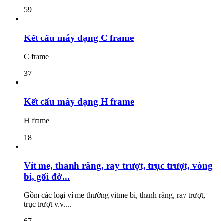
59
Kết cấu máy dạng C frame
C frame
37
Kết cấu máy dạng H frame
H frame
18
Vít me, thanh răng, ray trượt, trục trượt, vòng
bi, gối đở...
Gồm các loại ví me thường vitme bi, thanh răng, ray trượt,
trục trượt v.v....
67