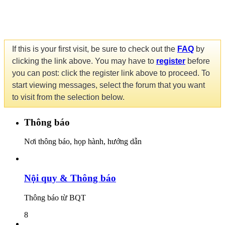
If this is your first visit, be sure to check out the
FAQ
by
clicking the link above. You may have to
register
before
you can post: click the register link above to proceed. To
start viewing messages, select the forum that you want
to visit from the selection below.
Thông báo
Nơi thông báo, họp hành, hướng dẫn
Nội quy & Thông báo
Thông báo từ BQT
8