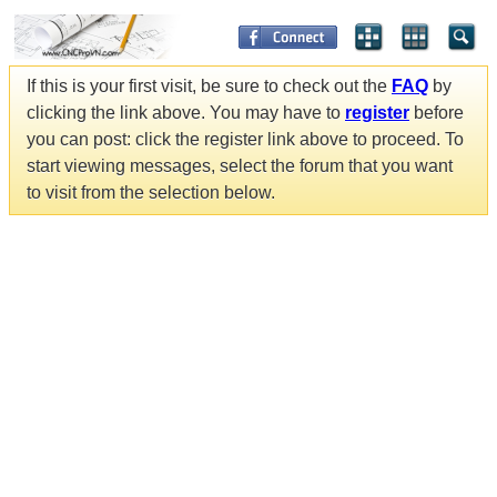
If this is your first visit, be sure to check out the
FAQ
by
clicking the link above. You may have to
register
before
you can post: click the register link above to proceed. To
start viewing messages, select the forum that you want
to visit from the selection below.