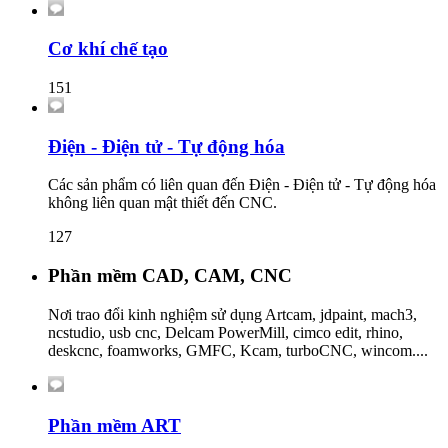
Cơ khí chế tạo
151
Điện - Điện tử - Tự động hóa
Các sản phẩm có liên quan đến Điện - Điện tử - Tự động hóa
không liên quan mật thiết đến CNC.
127
Phần mềm CAD, CAM, CNC
Nơi trao đổi kinh nghiệm sử dụng Artcam, jdpaint, mach3,
ncstudio, usb cnc, Delcam PowerMill, cimco edit, rhino,
deskcnc, foamworks, GMFC, Kcam, turboCNC, wincom....
Phần mềm ART