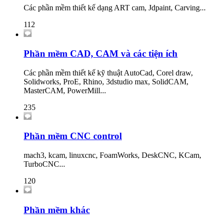
Các phần mềm thiết kế dạng ART cam, Jdpaint, Carving...
112
Phần mềm CAD, CAM và các tiện ích
Các phần mềm thiết kế kỹ thuật AutoCad, Corel draw,
Solidworks, ProE, Rhino, 3dstudio max, SolidCAM,
MasterCAM, PowerMill...
235
Phần mềm CNC control
mach3, kcam, linuxcnc, FoamWorks, DeskCNC, KCam,
TurboCNC...
120
Phần mềm khác