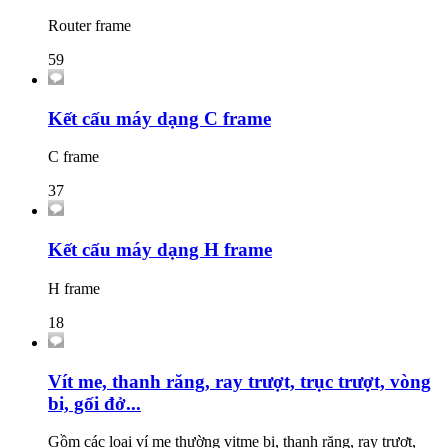
Router frame
59
Kết cấu máy dạng C frame
C frame
37
Kết cấu máy dạng H frame
H frame
18
Vít me, thanh răng, ray trượt, trục trượt, vòng
bi, gối đở...
Gồm các loại ví me thường vitme bi, thanh răng, ray trượt,