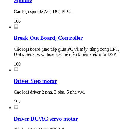
Spindle
Các loại spindle AC, DC, PLC...
106
Break Out Board, Controller
Các loại board giao tiếp giữa PC và máy, dùng cổng LPT,
USB, Serial v.v... hoặc các hệ điều khiển khác như DSP.
100
Driver Step motor
Các loại driver 2 pha, 3 pha, 5 pha v.v...
192
Driver DC/AC servo motor