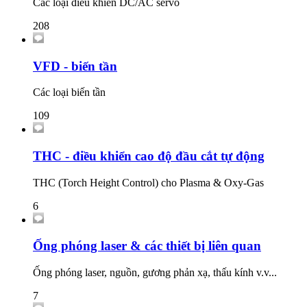
Các loại điều khiển DC/AC servo
208
VFD - biến tần
Các loại biến tần
109
THC - điều khiển cao độ đầu cắt tự động
THC (Torch Height Control) cho Plasma & Oxy-Gas
6
Ống phóng laser & các thiết bị liên quan
Ống phóng laser, nguồn, gương phản xạ, thấu kính v.v...
7