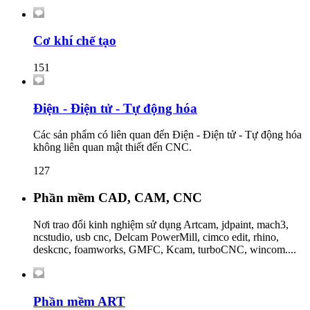
Cơ khí chế tạo
151
Điện - Điện tử - Tự động hóa
Các sản phẩm có liên quan đến Điện - Điện tử - Tự động hóa
không liên quan mật thiết đến CNC.
127
Phần mềm CAD, CAM, CNC
Nơi trao đổi kinh nghiệm sử dụng Artcam, jdpaint, mach3,
ncstudio, usb cnc, Delcam PowerMill, cimco edit, rhino,
deskcnc, foamworks, GMFC, Kcam, turboCNC, wincom....
Phần mềm ART