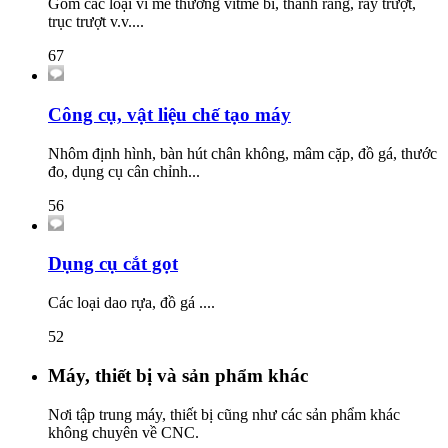
Gồm các loại ví me thường vitme bi, thanh răng, ray trượt,
trục trượt v.v....
67
Công cụ, vật liệu chế tạo máy
Nhôm định hình, bàn hút chân không, mâm cặp, đồ gá, thước
đo, dụng cụ cân chỉnh...
56
Dụng cụ cắt gọt
Các loại dao rựa, đồ gá ....
52
Máy, thiết bị và sản phẩm khác
Nơi tập trung máy, thiết bị cũng như các sản phẩm khác
không chuyên về CNC.