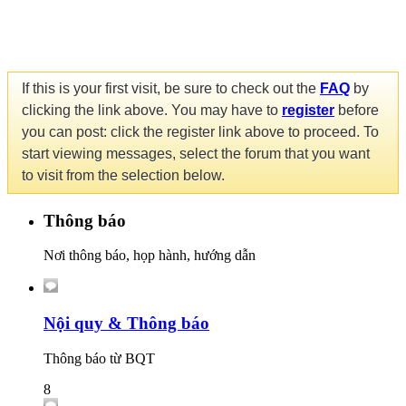
If this is your first visit, be sure to check out the
FAQ
by
clicking the link above. You may have to
register
before
you can post: click the register link above to proceed. To
start viewing messages, select the forum that you want
to visit from the selection below.
Thông báo
Nơi thông báo, họp hành, hướng dẫn
Nội quy & Thông báo
Thông báo từ BQT
8