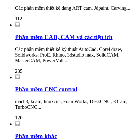
Các phần mềm thiết kế dạng ART cam, Jdpaint, Carving...
112
Phần mềm CAD, CAM và các tiện ích
Các phần mềm thiết kế kỹ thuật AutoCad, Corel draw,
Solidworks, ProE, Rhino, 3dstudio max, SolidCAM,
MasterCAM, PowerMill...
235
Phần mềm CNC control
mach3, kcam, linuxcnc, FoamWorks, DeskCNC, KCam,
TurboCNC...
120
Phần mềm khác