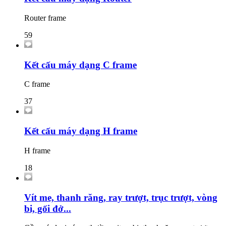
Router frame
59
Kết cấu máy dạng C frame
C frame
37
Kết cấu máy dạng H frame
H frame
18
Vít me, thanh răng, ray trượt, trục trượt, vòng
bi, gối đở...