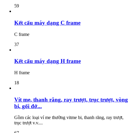
59
Kết cấu máy dạng C frame
C frame
37
Kết cấu máy dạng H frame
H frame
18
Vít me, thanh răng, ray trượt, trục trượt, vòng
bi, gối đở...
Gồm các loại ví me thường vitme bi, thanh răng, ray trượt,
trục trượt v.v....
67