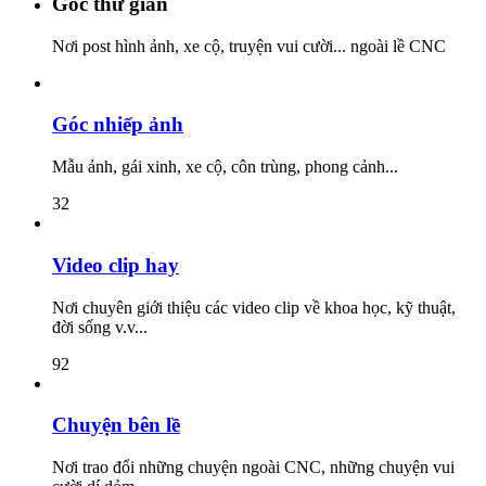
Góc thư giãn
Nơi post hình ảnh, xe cộ, truyện vui cười... ngoài lề CNC
Góc nhiếp ảnh
Mẫu ảnh, gái xinh, xe cộ, côn trùng, phong cảnh...
32
Video clip hay
Nơi chuyên giới thiệu các video clip về khoa học, kỹ thuật,
đời sống v.v...
92
Chuyện bên lề
Nơi trao đổi những chuyện ngoài CNC, những chuyện vui