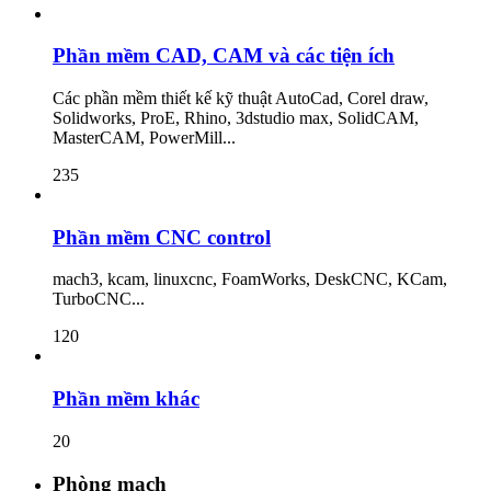
Phần mềm CAD, CAM và các tiện ích
Các phần mềm thiết kế kỹ thuật AutoCad, Corel draw,
Solidworks, ProE, Rhino, 3dstudio max, SolidCAM,
MasterCAM, PowerMill...
235
Phần mềm CNC control
mach3, kcam, linuxcnc, FoamWorks, DeskCNC, KCam,
TurboCNC...
120
Phần mềm khác
20
Phòng mạch