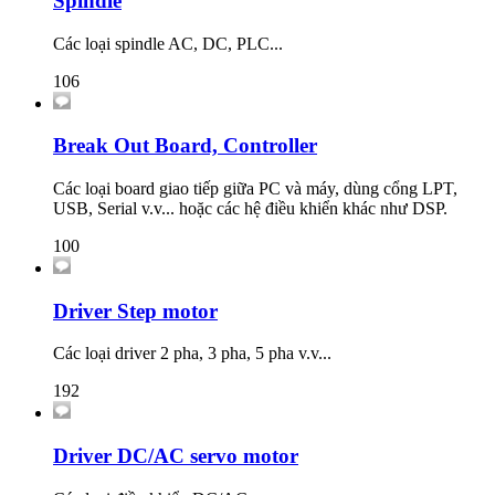
Spindle
Các loại spindle AC, DC, PLC...
106
Break Out Board, Controller
Các loại board giao tiếp giữa PC và máy, dùng cổng LPT,
USB, Serial v.v... hoặc các hệ điều khiển khác như DSP.
100
Driver Step motor
Các loại driver 2 pha, 3 pha, 5 pha v.v...
192
Driver DC/AC servo motor