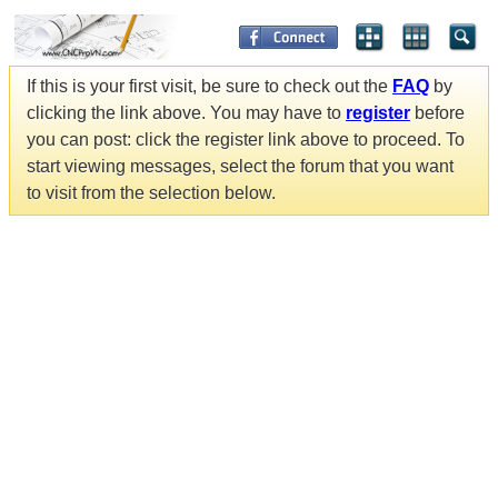
If this is your first visit, be sure to check out the
FAQ
by
clicking the link above. You may have to
register
before
you can post: click the register link above to proceed. To
start viewing messages, select the forum that you want
to visit from the selection below.