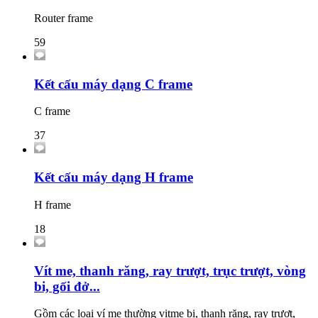
Router frame
59
Kết cấu máy dạng C frame
C frame
37
Kết cấu máy dạng H frame
H frame
18
Vít me, thanh răng, ray trượt, trục trượt, vòng
bi, gối đở...
Gồm các loại ví me thường vitme bi, thanh răng, ray trượt,