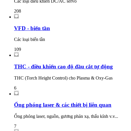
Các loại điều khiển DC/AC servo
208
VFD - biến tần
Các loại biến tần
109
THC - điều khiển cao độ đầu cắt tự động
THC (Torch Height Control) cho Plasma & Oxy-Gas
6
Ống phóng laser & các thiết bị liên quan
Ống phóng laser, nguồn, gương phản xạ, thấu kính v.v...
7