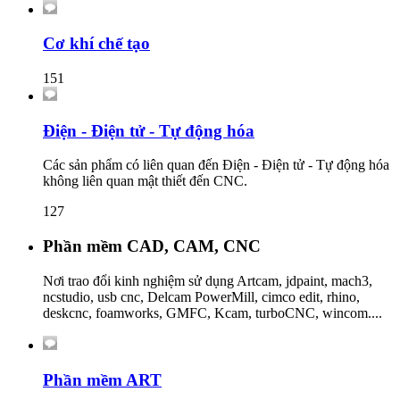
Cơ khí chế tạo
151
Điện - Điện tử - Tự động hóa
Các sản phẩm có liên quan đến Điện - Điện tử - Tự động hóa
không liên quan mật thiết đến CNC.
127
Phần mềm CAD, CAM, CNC
Nơi trao đổi kinh nghiệm sử dụng Artcam, jdpaint, mach3,
ncstudio, usb cnc, Delcam PowerMill, cimco edit, rhino,
deskcnc, foamworks, GMFC, Kcam, turboCNC, wincom....
Phần mềm ART