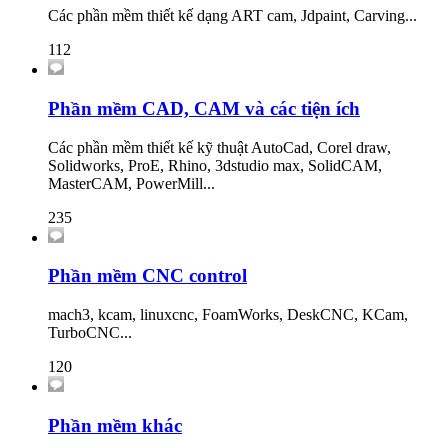
Các phần mềm thiết kế dạng ART cam, Jdpaint, Carving...
112
Phần mềm CAD, CAM và các tiện ích
Các phần mềm thiết kế kỹ thuật AutoCad, Corel draw,
Solidworks, ProE, Rhino, 3dstudio max, SolidCAM,
MasterCAM, PowerMill...
235
Phần mềm CNC control
mach3, kcam, linuxcnc, FoamWorks, DeskCNC, KCam,
TurboCNC...
120
Phần mềm khác