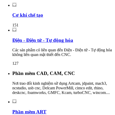
Cơ khí chế tạo
151
Điện - Điện tử - Tự động hóa
Các sản phẩm có liên quan đến Điện - Điện tử - Tự động hóa
không liên quan mật thiết đến CNC.
127
Phần mềm CAD, CAM, CNC
Nơi trao đổi kinh nghiệm sử dụng Artcam, jdpaint, mach3,
ncstudio, usb cnc, Delcam PowerMill, cimco edit, rhino,
deskcnc, foamworks, GMFC, Kcam, turboCNC, wincom....
Phần mềm ART