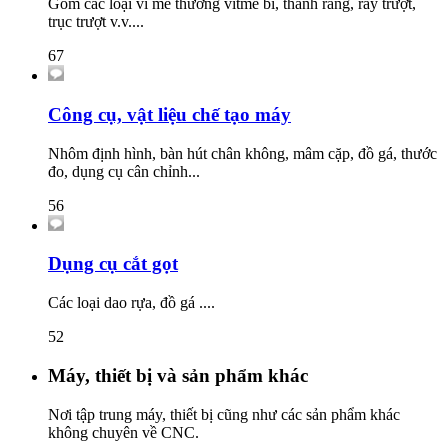
Gồm các loại ví me thường vitme bi, thanh răng, ray trượt,
trục trượt v.v....
67
Công cụ, vật liệu chế tạo máy
Nhôm định hình, bàn hút chân không, mâm cặp, đồ gá, thước
đo, dụng cụ cân chỉnh...
56
Dụng cụ cắt gọt
Các loại dao rựa, đồ gá ....
52
Máy, thiết bị và sản phẩm khác
Nơi tập trung máy, thiết bị cũng như các sản phẩm khác
không chuyên về CNC.