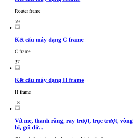
Router frame
59
Kết cấu máy dạng C frame
C frame
37
Kết cấu máy dạng H frame
H frame
18
Vít me, thanh răng, ray trượt, trục trượt, vòng
bi, gối đở...