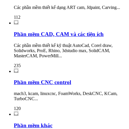
Các phần mềm thiết kế dạng ART cam, Jdpaint, Carving...
112
Phần mềm CAD, CAM và các tiện ích
Các phần mềm thiết kế kỹ thuật AutoCad, Corel draw,
Solidworks, ProE, Rhino, 3dstudio max, SolidCAM,
MasterCAM, PowerMill...
235
Phần mềm CNC control
mach3, kcam, linuxcnc, FoamWorks, DeskCNC, KCam,
TurboCNC...
120
Phần mềm khác