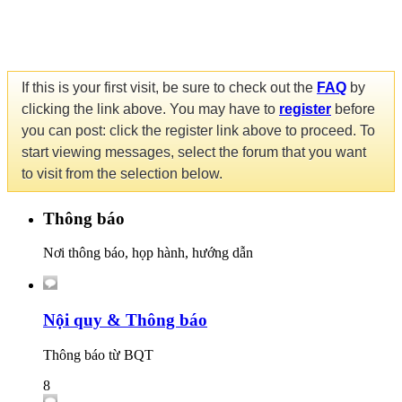
If this is your first visit, be sure to check out the
FAQ
by
clicking the link above. You may have to
register
before
you can post: click the register link above to proceed. To
start viewing messages, select the forum that you want
to visit from the selection below.
Thông báo
Nơi thông báo, họp hành, hướng dẫn
Nội quy & Thông báo
Thông báo từ BQT
8