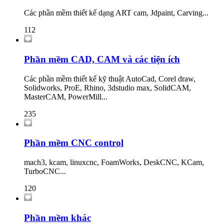
Các phần mềm thiết kế dạng ART cam, Jdpaint, Carving...
112
Phần mềm CAD, CAM và các tiện ích
Các phần mềm thiết kế kỹ thuật AutoCad, Corel draw,
Solidworks, ProE, Rhino, 3dstudio max, SolidCAM,
MasterCAM, PowerMill...
235
Phần mềm CNC control
mach3, kcam, linuxcnc, FoamWorks, DeskCNC, KCam,
TurboCNC...
120
Phần mềm khác