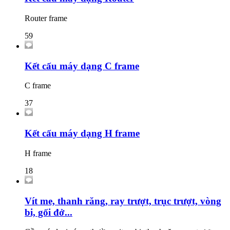
Router frame
59
Kết cấu máy dạng C frame
C frame
37
Kết cấu máy dạng H frame
H frame
18
Vít me, thanh răng, ray trượt, trục trượt, vòng
bi, gối đở...