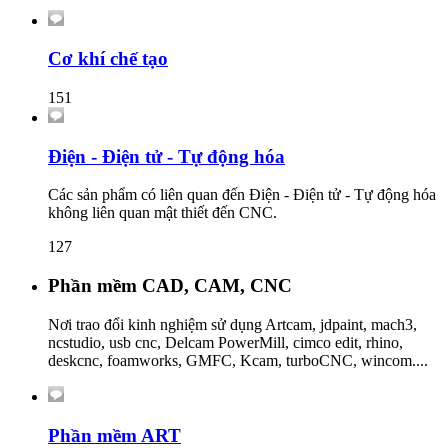
Cơ khí chế tạo
151
Điện - Điện tử - Tự động hóa
Các sản phẩm có liên quan đến Điện - Điện tử - Tự động hóa
không liên quan mật thiết đến CNC.
127
Phần mềm CAD, CAM, CNC
Nơi trao đổi kinh nghiệm sử dụng Artcam, jdpaint, mach3,
ncstudio, usb cnc, Delcam PowerMill, cimco edit, rhino,
deskcnc, foamworks, GMFC, Kcam, turboCNC, wincom....
Phần mềm ART