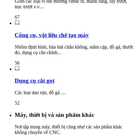
Gồm các loại ví me thường vitme bi, thanh răng, ray trượt,
trục trượt v.v....
67
Công cụ, vật liệu chế tạo máy
Nhôm định hình, bàn hút chân không, mâm cặp, đồ gá, thước
đo, dụng cụ cân chỉnh...
56
Dụng cụ cắt gọt
Các loại dao rựa, đồ gá ....
52
Máy, thiết bị và sản phẩm khác
Nơi tập trung máy, thiết bị cũng như các sản phẩm khác
không chuyên về CNC.