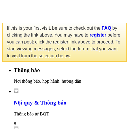
If this is your first visit, be sure to check out the
FAQ
by
clicking the link above. You may have to
register
before
you can post: click the register link above to proceed. To
start viewing messages, select the forum that you want
to visit from the selection below.
Thông báo
Nơi thông báo, họp hành, hướng dẫn
Nội quy & Thông báo
Thông báo từ BQT
8